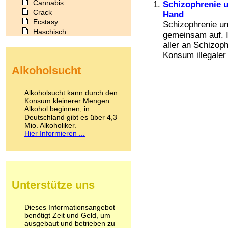
Cannabis
Schizophrenie u
Crack
Hand
Ecstasy
Schizophrenie un
Haschisch
gemeinsam auf. I
Heroin
aller an Schizop
Ibogain
Konsum illegaler
Koffein
Alkoholsucht
Kokain
Lachgas
LSD
Alkoholsucht kann durch den
Marihuana
Konsum kleinerer Mengen
Alkohol beginnen, in
Medikamente
Deutschland gibt es über 4,3
Meskalin
Mio. Alkoholiker.
Metamphetamin
Hier Informieren ...
Methadon
Morphin
Muskatnuss
Nikotin
Opium
Unterstütze uns
Pilze
Poppers
Psychopharmaka
Dieses Informationsangebot
benötigt Zeit und Geld, um
Schlafmittel
ausgebaut und betrieben zu
Schmerzmittel