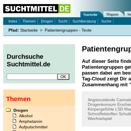
Magazin
In
Startseite
Index
Themen
Drogen
Sucht
Suchtberatung
Suche
Pfad:
Startseite
>
Patientengruppen - Texte
Patientengru
Durchsuche
Auf dieser Seite find
Suchtmittel.de
Patientengruppen
get
passen dabei am best
Tag-Cloud zeigt Dir 
Zusammenhang mit 
Themen
Angstzustände
Cannab
Drogenkonsum
Ersche
Körpergefühle
LSD
Mar
Drogen
Schnüffelstoffen
Schuld
Alkohol
Wechselspiel
Amphetamin
Aufputschmittel