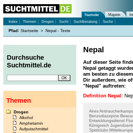
Magazin
In
Startseite
Index
Themen
Drogen
Sucht
Suchtberatung
Suche
Pfad:
Startseite
>
Nepal - Texte
Nepal
Durchsuche
Auf dieser Seite find
Suchtmittel.de
Nepal
getaggt wurden
am besten zu diesem 
Dir außerdem, wie o
"
Nepal
" auftreten:
Definition Nepal:
Nepa
Themen
Aires
Antiraucherkamp
Drogen
Benzodiazepine
Bewuss
Alkohol
Entwicklungsdienst
Flu
Amphetamin
Königreich
Jugendzent
Aufputschmittel
Spielclubs
Mitteleuropa