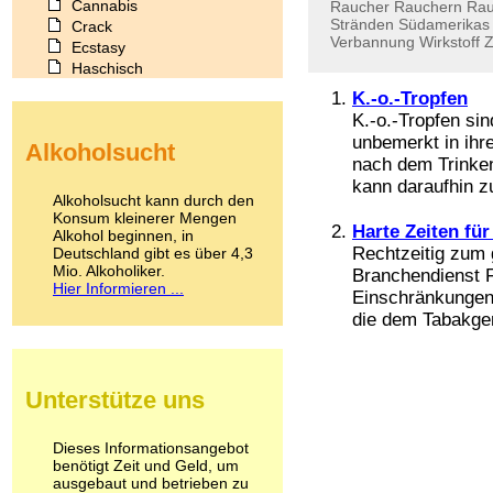
Cannabis
Raucher
Rauchern
Rau
Stränden
Südamerikas
Crack
Verbannung
Wirkstoff
Z
Ecstasy
Haschisch
Heroin
K.-o.-Tropfen
Ibogain
K.-o.-Tropfen si
Koffein
unbemerkt in ihr
Alkoholsucht
Kokain
nach dem Trinken
Lachgas
kann daraufhin z
LSD
Alkoholsucht kann durch den
Marihuana
Konsum kleinerer Mengen
Harte Zeiten fü
Alkohol beginnen, in
Medikamente
Rechtzeitig zum 
Deutschland gibt es über 4,3
Meskalin
Mio. Alkoholiker.
Branchendienst F
Metamphetamin
Hier Informieren ...
Einschränkungen 
Methadon
die dem Tabakgen
Morphin
Muskatnuss
Nikotin
Opium
Unterstütze uns
Pilze
Poppers
Psychopharmaka
Dieses Informationsangebot
benötigt Zeit und Geld, um
Schlafmittel
ausgebaut und betrieben zu
Schmerzmittel