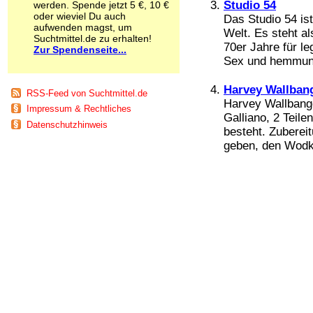
Studio 54
werden. Spende jetzt 5 €, 10 €
Schnüffelstoffe
oder wieviel Du auch
Das Studio 54 is
Spice
aufwenden magst, um
Welt. Es steht a
Sucht / Süchte
Suchtmittel.de zu erhalten!
70er Jahre für l
Zur Spendenseite...
Alkoholsucht
Sex und hemmung
Arbeitssucht
Co-Abhängigkeit
Harvey Wallban
Computersucht
RSS-Feed von Suchtmittel.de
Ess-Brechsucht
Harvey Wallbanger
Impressum & Rechtliches
Essstörungen
Galliano, 2 Teil
Datenschutzhinweis
Fernsehsucht
besteht. Zubereit
Fresssucht
geben, den Wodka
Internetsucht
Kaufsucht
Koffeinsucht
Magersucht
Mediensucht
Medikamentensucht
Nikotinsucht
Pornografiesucht
Sammelsucht
Sexsucht
Spielsucht
Medien