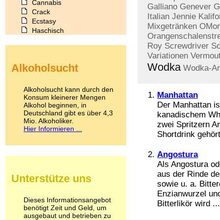
Cannabis
Galliano
Genever
G
Crack
Italian
Jennie
Kalif
Ecstasy
Mixgetränken
OMor
Haschisch
Orangenschalenstre
Heroin
Roy
Screwdriver
So
Ibogain
Variationen
Vermou
Koffein
Wodka
Alkoholsucht
Wodka-Ant
Kokain
Lachgas
LSD
Alkoholsucht kann durch den
Manhattan
Marihuana
Konsum kleinerer Mengen
Der Manhattan ist
Alkohol beginnen, in
Medikamente
Deutschland gibt es über 4,3
kanadischem Whi
Meskalin
Mio. Alkoholiker.
Metamphetamin
zwei Spritzern A
Hier Informieren ...
Methadon
Shortdrink gehört 
Morphin
Muskatnuss
Angostura
Nikotin
Als Angostura od
Opium
aus der Rinde de
Unterstütze uns
Pilze
sowie u. a. Bitt
Poppers
Enzianwurzel und 
Psychopharmaka
Dieses Informationsangebot
Bitterlikör wird ...
benötigt Zeit und Geld, um
Schlafmittel
ausgebaut und betrieben zu
Schmerzmittel