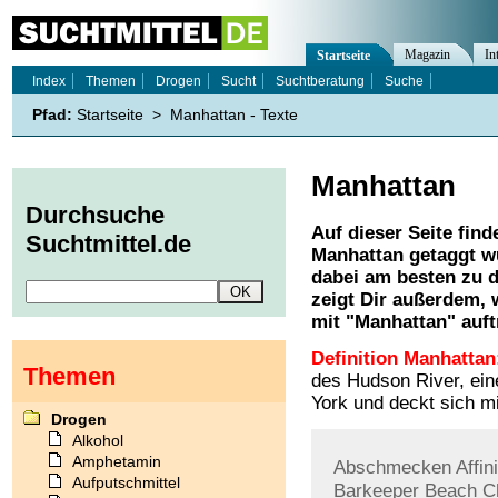
Magazin
In
Startseite
Index
Themen
Drogen
Sucht
Suchtberatung
Suche
Pfad:
Startseite
>
Manhattan - Texte
Manhattan
Durchsuche
Auf dieser Seite find
Suchtmittel.de
Manhattan
getaggt wu
dabei am besten zu d
zeigt Dir außerdem,
mit "
Manhattan
" auft
Definition Manhattan
Themen
des Hudson River, ein
York und deckt sich m
Drogen
Alkohol
Amphetamin
Abschmecken
Affin
Aufputschmittel
Barkeeper
Beach
C