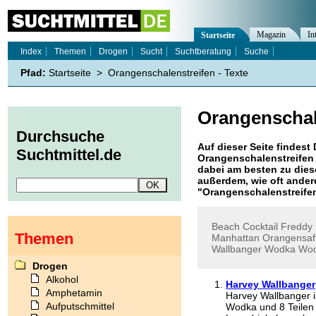
Magazin
In
Startseite
Index
Themen
Drogen
Sucht
Suchtberatung
Suche
Pfad:
Startseite
>
Orangenschalenstreifen - Texte
Orangenschal
Durchsuche
Auf dieser Seite findest 
Suchtmittel.de
Orangenschalenstreifen
dabei am besten zu diese
außerdem, wie oft ande
"
Orangenschalenstreife
Beach
Cocktail
Freddy
Themen
Manhattan
Orangensaf
Wallbanger
Wodka
Wod
Drogen
Alkohol
Harvey Wallbanger
Amphetamin
Harvey Wallbanger is
Aufputschmittel
Wodka und 8 Teilen 