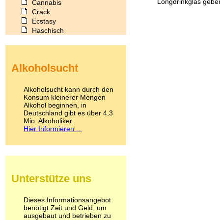
Longdrinkglas geben
Cannabis
Crack
Ecstasy
Haschisch
Heroin
Ibogain
Koffein
Alkoholsucht
Kokain
Lachgas
LSD
Alkoholsucht kann durch den
Marihuana
Konsum kleinerer Mengen
Alkohol beginnen, in
Medikamente
Deutschland gibt es über 4,3
Meskalin
Mio. Alkoholiker.
Metamphetamin
Hier Informieren ...
Methadon
Morphin
Muskatnuss
Nikotin
Opium
Unterstütze uns
Pilze
Poppers
Psychopharmaka
Dieses Informationsangebot
benötigt Zeit und Geld, um
Schlafmittel
ausgebaut und betrieben zu
Schmerzmittel