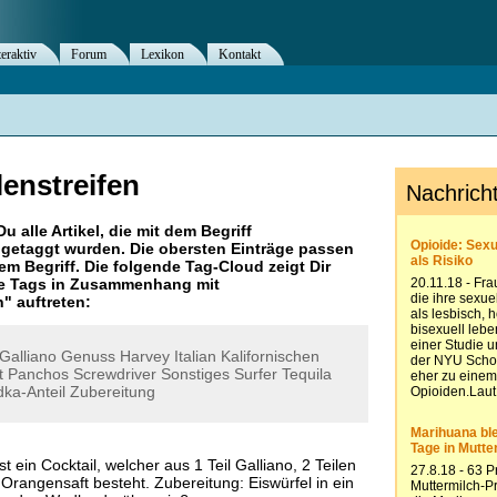
teraktiv
Forum
Lexikon
Kontakt
enstreifen
Du alle Artikel, die mit dem Begriff
getaggt wurden. Die obersten Einträge passen
m Begriff. Die folgende Tag-Cloud zeigt Dir
re Tags in Zusammenhang mit
n
" auftreten:
Galliano
Genuss
Harvey
Italian
Kalifornischen
t
Panchos
Screwdriver
Sonstiges
Surfer
Tequila
ka-Anteil
Zubereitung
t ein Cocktail, welcher aus 1 Teil Galliano, 2 Teilen
Orangensaft besteht. Zubereitung: Eiswürfel in ein