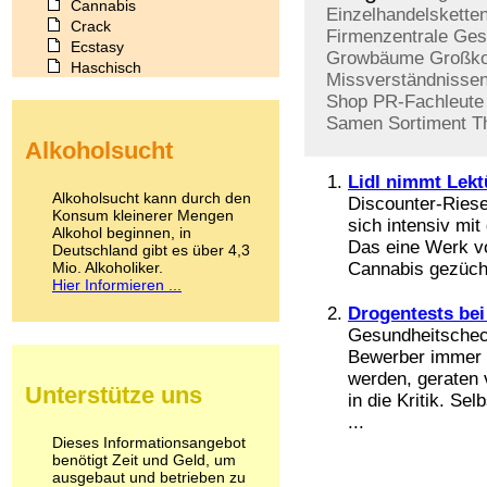
Cannabis
Einzelhandelskette
Crack
Firmenzentrale
Ges
Ecstasy
Growbäume
Großk
Haschisch
Missverständnisse
Heroin
Shop
PR-Fachleute
Ibogain
Samen
Sortiment
T
Koffein
Alkoholsucht
Kokain
Lachgas
Lidl nimmt Lekt
LSD
Alkoholsucht kann durch den
Discounter-Riese 
Marihuana
Konsum kleinerer Mengen
sich intensiv mi
Alkohol beginnen, in
Medikamente
Das eine Werk vo
Deutschland gibt es über 4,3
Meskalin
Mio. Alkoholiker.
Cannabis gezücht
Metamphetamin
Hier Informieren ...
Methadon
Drogentests be
Morphin
Gesundheitscheck
Muskatnuss
Bewerber immer h
Nikotin
Opium
werden, geraten
Unterstütze uns
Pilze
in die Kritik. Se
Poppers
...
Psychopharmaka
Dieses Informationsangebot
benötigt Zeit und Geld, um
Schlafmittel
ausgebaut und betrieben zu
Schmerzmittel