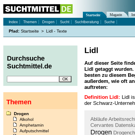
Magazin
In
Startseite
Index
Themen
Drogen
Sucht
Suchtberatung
Suche
Pfad:
Startseite
>
Lidl - Texte
Lidl
Durchsuche
Auf dieser Seite find
Suchtmittel.de
Lidl
getaggt wurden. 
besten zu diesem Beg
außerdem, wie oft a
auftreten:
Definition Lidl:
Lidl i
Themen
der Schwarz-Unterneh
Drogen
Abläufe
Arbeitsrech
Alkohol
Cervantes
Datensk
Amphetamin
Aufputschmittel
Drogen
Drogench