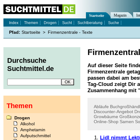
Magazin
In
Startseite
Index
Themen
Drogen
Sucht
Suchtberatung
Suche
Pfad:
Startseite
>
Firmenzentrale - Texte
Firmenzentra
Durchsuche
Auf dieser Seite find
Suchtmittel.de
Firmenzentrale
getag
passen dabei am best
Tag-Cloud zeigt Dir 
Zusammenhang mit 
Themen
Abläufe
Buchgroßhändl
Discounter-Angebot
Dr
Growbäume
Großkonz
Drogen
Online-Shop
Samen
So
Alkohol
Amphetamin
Aufputschmittel
Lidl nimmt Lekt