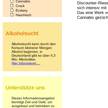
Cannabis
Discounter-Riese 
Crack
sich intensiv mi
Ecstasy
Das eine Werk vo
Haschisch
Cannabis gezücht
Heroin
Ibogain
Koffein
Alkoholsucht
Kokain
Lachgas
LSD
Alkoholsucht kann durch den
Marihuana
Konsum kleinerer Mengen
Alkohol beginnen, in
Medikamente
Deutschland gibt es über 4,3
Meskalin
Mio. Alkoholiker.
Metamphetamin
Hier Informieren ...
Methadon
Morphin
Muskatnuss
Nikotin
Opium
Unterstütze uns
Pilze
Poppers
Psychopharmaka
Dieses Informationsangebot
benötigt Zeit und Geld, um
Schlafmittel
ausgebaut und betrieben zu
Schmerzmittel