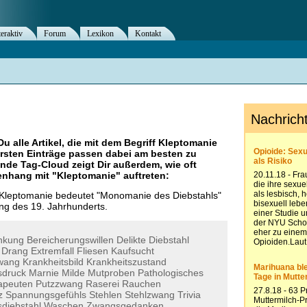
teraktiv
Forum
Lexikon
Kontakt
Du alle Artikel, die mit dem Begriff
Kleptomanie
rsten Einträge passen dabei am besten zu
ende Tag-Cloud zeigt Dir außerdem, wie oft
nhang mit "
Kleptomanie
" auftreten:
Kleptomanie bedeutet "Monomanie des Diebstahls"
g des 19. Jahrhunderts.
ankung
Bereicherungswillen
Delikte
Diebstahl
Drang
Extremfall
Fliesen
Kaufsucht
zwang
Krankheitsbild
Krankheitszustand
sdruck
Marnie
Milde
Mutproben
Pathologisches
apeuten
Putzzwang
Raserei
Rauchen
z
Spannungsgefühls
Stehlen
Stehlzwang
Trivia
diebstahl
Waschen
Zwangsgedanken