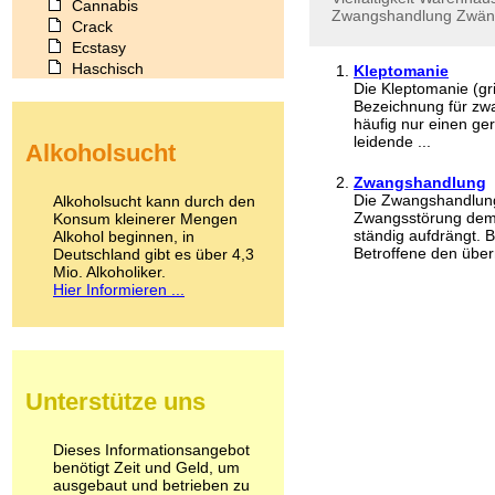
Cannabis
Zwangshandlung
Zwän
Crack
Ecstasy
Haschisch
Kleptomanie
Die Kleptomanie (gri
Heroin
Bezeichnung für zwa
Ibogain
häufig nur einen ge
Koffein
leidende ...
Alkoholsucht
Kokain
Lachgas
Zwangshandlung
LSD
Die Zwangshandlung 
Alkoholsucht kann durch den
Marihuana
Zwangsstörung dem 
Konsum kleinerer Mengen
ständig aufdrängt. 
Alkohol beginnen, in
Medikamente
Betroffene den über
Deutschland gibt es über 4,3
Meskalin
Mio. Alkoholiker.
Metamphetamin
Hier Informieren ...
Methadon
Morphin
Muskatnuss
Nikotin
Opium
Unterstütze uns
Pilze
Poppers
Psychopharmaka
Dieses Informationsangebot
benötigt Zeit und Geld, um
Schlafmittel
ausgebaut und betrieben zu
Schmerzmittel