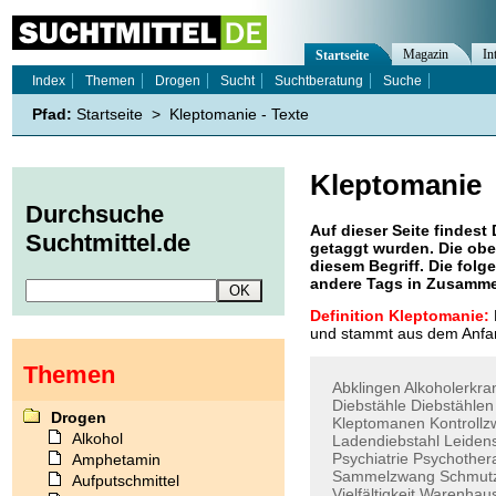
Magazin
In
Startseite
Index
Themen
Drogen
Sucht
Suchtberatung
Suche
Pfad:
Startseite
>
Kleptomanie - Texte
Kleptomanie
Durchsuche
Auf dieser Seite findest 
Suchtmittel.de
getaggt wurden. Die obe
diesem Begriff. Die folg
andere Tags in Zusamme
Definition Kleptomanie:
und stammt aus dem Anfan
Themen
Abklingen
Alkoholerkr
Diebstähle
Diebstählen
Drogen
Kleptomanen
Kontroll
Alkohol
Ladendiebstahl
Leiden
Psychiatrie
Psychother
Amphetamin
Sammelzwang
Schmut
Aufputschmittel
Vielfältigkeit
Warenhaus