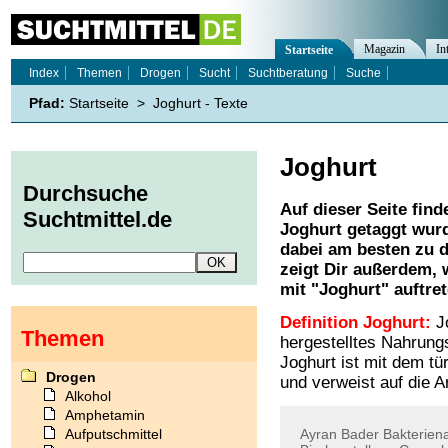
Magazin
In
Startseite
Index
Themen
Drogen
Sucht
Suchtberatung
Suche
Pfad:
Startseite
>
Joghurt - Texte
Joghurt
Durchsuche
Auf dieser Seite find
Suchtmittel.de
Joghurt
getaggt wurd
dabei am besten zu d
zeigt Dir außerdem,
mit "
Joghurt
" auftre
Definition Joghurt:
Jo
Themen
hergestelltes Nahrung
Joghurt ist mit dem tü
Drogen
und verweist auf die A
Alkohol
Amphetamin
Aufputschmittel
Ayran
Bader
Bakterien