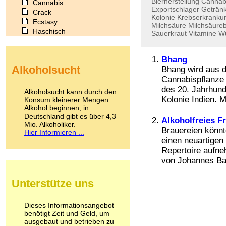
Bierherstellung
Cannab
Cannabis
Exportschlager
Geträn
Crack
Kolonie
Krebserkranku
Ecstasy
Milchsäure
Milchsäureb
Haschisch
Sauerkraut
Vitamine
W
Heroin
Ibogain
Bhang
Koffein
Alkoholsucht
Bhang wird aus d
Kokain
Cannabispflanze h
Lachgas
LSD
des 20. Jahrhund
Alkoholsucht kann durch den
Marihuana
Kolonie Indien. Me
Konsum kleinerer Mengen
Alkohol beginnen, in
Medikamente
Deutschland gibt es über 4,3
Meskalin
Alkoholfreies F
Mio. Alkoholiker.
Metamphetamin
Brauereien könnt
Hier Informieren ...
Methadon
einen neuartigen 
Morphin
Repertoire aufne
Muskatnuss
von Johannes Bad
Nikotin
Opium
Unterstütze uns
Pilze
Poppers
Psychopharmaka
Dieses Informationsangebot
benötigt Zeit und Geld, um
Schlafmittel
ausgebaut und betrieben zu
Schmerzmittel