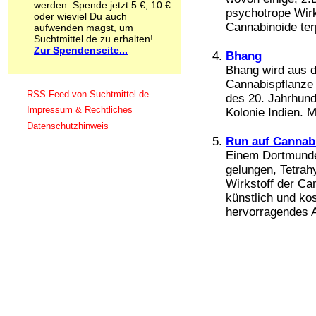
werden. Spende jetzt 5 €, 10 €
Schnüffelstoffe
psychotrope Wir
oder wieviel Du auch
Spice
Cannabinoide ter
aufwenden magst, um
Sucht / Süchte
Suchtmittel.de zu erhalten!
Zur Spendenseite...
Alkoholsucht
Bhang
Arbeitssucht
Bhang wird aus d
Co-Abhängigkeit
Cannabispflanze h
Computersucht
RSS-Feed von Suchtmittel.de
des 20. Jahrhund
Ess-Brechsucht
Impressum & Rechtliches
Kolonie Indien. Me
Essstörungen
Datenschutzhinweis
Fernsehsucht
Run auf Cannabi
Fresssucht
Einem Dortmunde
Internetsucht
gelungen, Tetrah
Kaufsucht
Wirkstoff der Ca
Koffeinsucht
künstlich und kos
Magersucht
Mediensucht
hervorragendes Ar
Medikamentensucht
Nikotinsucht
Pornografiesucht
Sammelsucht
Sexsucht
Spielsucht
Medien