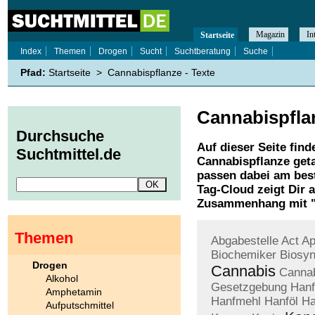
Magazin
In
Startseite
Index
Themen
Drogen
Sucht
Suchtberatung
Suche
Pfad:
Startseite
>
Cannabispflanze - Texte
Cannabispfla
Durchsuche
Auf dieser Seite find
Suchtmittel.de
Cannabispflanze
geta
passen dabei am best
Tag-Cloud zeigt Dir 
Zusammenhang mit 
Themen
Abgabestelle
Act
Ap
Biochemiker
Biosy
Drogen
Cannabis
Cannab
Alkohol
Gesetzgebung
Hanf
Amphetamin
Hanfmehl
Hanföl
Ha
Aufputschmittel