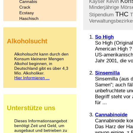
Kon
Kayser
Kevin
Cannabis
Minderjährige
Mörs
Crack
Ecstasy
THC
Stipendium
T
Haschisch
Verwaltungsbezirke
Heroin
Ibogain
Koffein
So High
Alkoholsucht
Kokain
So High (Original
Lachgas
American High ? 
LSD
Alkoholsucht kann durch den
US-amerikanisch
Marihuana
Konsum kleinerer Mengen
Jahr 2001, die vo
Alkohol beginnen, in
Medikamente
Deutschland gibt es über 4,3
Meskalin
Sinsemilla
Mio. Alkoholiker.
Metamphetamin
Hier Informieren ...
Sinsemilla (aus 
Methadon
Samen"; auch fäl
Morphin
unbefruchtete un
Muskatnuss
Begriff steht vo
Nikotin
für ...
Opium
Unterstütze uns
Pilze
Poppers
Cannabinoide
Psychopharmaka
Cannabinoide kom
Dieses Informationsangebot
benötigt Zeit und Geld, um
Schlafmittel
Das Harz der Han
ausgebaut und betrieben zu
Schmerzmittel
wovon einige, z.