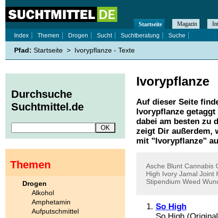
Magazin
In
Startseite
Index
Themen
Drogen
Sucht
Suchtberatung
Suche
Pfad:
Startseite
>
Ivorypflanze - Texte
Ivorypflanze
Durchsuche
Auf dieser Seite find
Suchtmittel.de
Ivorypflanze
getaggt 
dabei am besten zu d
zeigt Dir außerdem,
mit "
Ivorypflanze
" au
Themen
Asche
Blunt
Cannabis
High
Ivory
Jamal
Joint
Stipendium
Weed
Wund
Drogen
Alkohol
Amphetamin
So High
Aufputschmittel
So High (Original