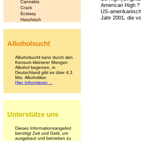
Cannabis
American High ? 
Crack
US-amerikanisch
Ecstasy
Jahr 2001, die vo
Haschisch
Heroin
Ibogain
Koffein
Alkoholsucht
Kokain
Lachgas
LSD
Alkoholsucht kann durch den
Marihuana
Konsum kleinerer Mengen
Alkohol beginnen, in
Medikamente
Deutschland gibt es über 4,3
Meskalin
Mio. Alkoholiker.
Metamphetamin
Hier Informieren ...
Methadon
Morphin
Muskatnuss
Nikotin
Opium
Unterstütze uns
Pilze
Poppers
Psychopharmaka
Dieses Informationsangebot
benötigt Zeit und Geld, um
Schlafmittel
ausgebaut und betrieben zu
Schmerzmittel