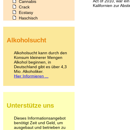
Act of 2010, war ei
Cannabis
Kalifornien zur Abst
Crack
Ecstasy
Haschisch
Heroin
Ibogain
Koffein
Alkoholsucht
Kokain
Lachgas
LSD
Alkoholsucht kann durch den
Marihuana
Konsum kleinerer Mengen
Alkohol beginnen, in
Medikamente
Deutschland gibt es über 4,3
Meskalin
Mio. Alkoholiker.
Metamphetamin
Hier Informieren ...
Methadon
Morphin
Muskatnuss
Nikotin
Opium
Unterstütze uns
Pilze
Poppers
Psychopharmaka
Dieses Informationsangebot
benötigt Zeit und Geld, um
Schlafmittel
ausgebaut und betrieben zu
Schmerzmittel