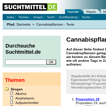
Magazin
In
Startseite
Index
Themen
Drogen
Sucht
Suchtberatung
Suche
Pfad:
Startseite
>
Cannabispflanzen - Texte
Cannabispfla
Durchsuche
Auf dieser Seite findest 
Suchtmittel.de
Cannabispflanzen
getagg
am besten zu diesem Beg
wie oft andere Tags in
auftreten:
Abgabestelle
Act
Arbei
Themen
Eigenbedarf
Entzug
Ge
Minderjährige
Proposit
Verwaltungsbezirkes
Zi
Drogen
Alkohol
Amphetamin
Proposition 19
Aufputschmittel
Proposition 19, auc