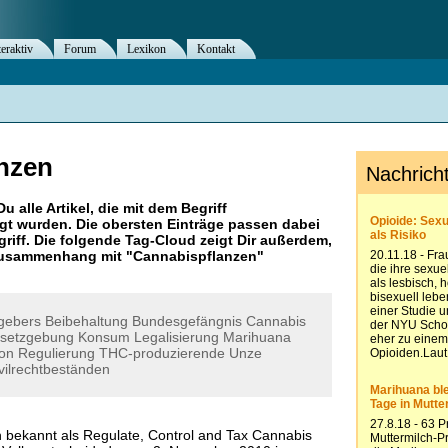
teraktiv
Forum
Lexikon
Kontakt
nzen
Du alle Artikel, die mit dem Begriff
t wurden. Die obersten Einträge passen dabei
riff. Die folgende Tag-Cloud zeigt Dir außerdem,
 Zusammenhang mit "
Cannabispflanzen
"
tgebers
Beibehaltung
Bundesgefängnis
Cannabis
setzgebung
Konsum
Legalisierung
Marihuana
ion
Regulierung
THC-produzierende
Unze
vilrechtbeständen
h bekannt als Regulate, Control and Tax Cannabis