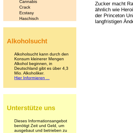
Cannabis
Zucker macht Rat
Crack
ähnlich wie Hero
Ecstasy
der Princeton Uni
Haschisch
langfristigen Änd
Heroin
Ibogain
Koffein
Alkoholsucht
Kokain
Lachgas
LSD
Alkoholsucht kann durch den
Marihuana
Konsum kleinerer Mengen
Alkohol beginnen, in
Medikamente
Deutschland gibt es über 4,3
Meskalin
Mio. Alkoholiker.
Metamphetamin
Hier Informieren ...
Methadon
Morphin
Muskatnuss
Nikotin
Opium
Unterstütze uns
Pilze
Poppers
Psychopharmaka
Dieses Informationsangebot
benötigt Zeit und Geld, um
Schlafmittel
ausgebaut und betrieben zu
Schmerzmittel