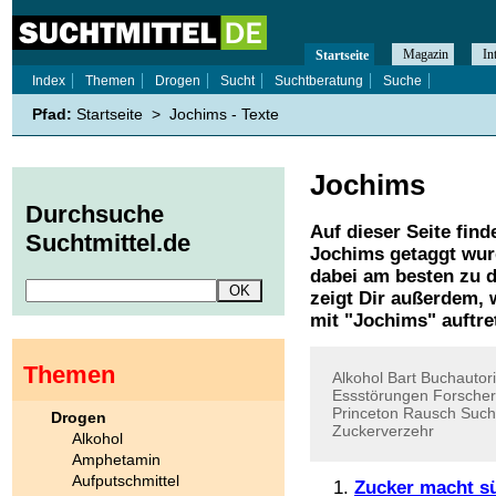
Magazin
In
Startseite
Index
Themen
Drogen
Sucht
Suchtberatung
Suche
Pfad:
Startseite
>
Jochims - Texte
Jochims
Durchsuche
Auf dieser Seite find
Suchtmittel.de
Jochims
getaggt wur
dabei am besten zu d
zeigt Dir außerdem,
mit "
Jochims
" auftre
Themen
Alkohol
Bart
Buchautor
Essstörungen
Forsche
Princeton
Rausch
Such
Drogen
Zuckerverzehr
Alkohol
Amphetamin
Aufputschmittel
Zucker macht s