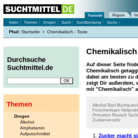
Magazin
In
Startseite
Index
Themen
Drogen
Sucht
Suchtberatung
Suche
Pfad:
Startseite
>
Chemikalisch - Texte
Chemikalisch
Durchsuche
Auf dieser Seite find
Suchtmittel.de
Chemikalisch
getaggt
dabei am besten zu d
zeigt Dir außerdem,
mit "
Chemikalisch
" 
Themen
Alkohol
Bart
Buchautor
Forscherteam
Heilprakt
Princeton
Rausch
Such
Drogen
Zuckerverzehr
Alkohol
Amphetamin
Aufputschmittel
Zucker macht s