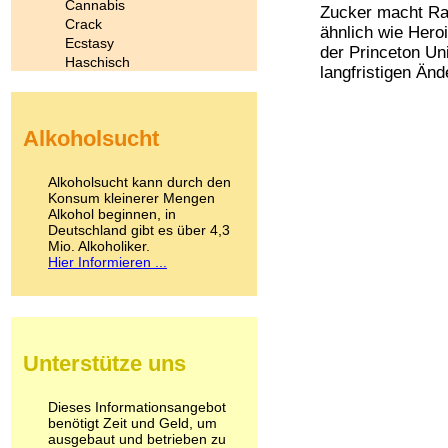
Cannabis
Zucker macht Rat
Crack
ähnlich wie Hero
Ecstasy
der Princeton Uni
Haschisch
langfristigen Änd
Heroin
Ibogain
Koffein
Alkoholsucht
Kokain
Lachgas
LSD
Alkoholsucht kann durch den
Marihuana
Konsum kleinerer Mengen
Alkohol beginnen, in
Medikamente
Deutschland gibt es über 4,3
Meskalin
Mio. Alkoholiker.
Metamphetamin
Hier Informieren ...
Methadon
Morphin
Muskatnuss
Nikotin
Opium
Unterstütze uns
Pilze
Poppers
Psychopharmaka
Dieses Informationsangebot
benötigt Zeit und Geld, um
Schlafmittel
ausgebaut und betrieben zu
Schmerzmittel