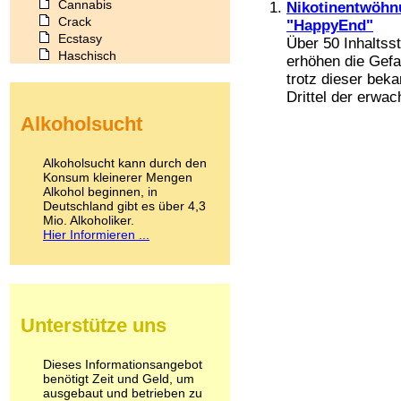
Cannabis
Nikotinentwöhnu
Crack
"HappyEnd"
Ecstasy
Über 50 Inhaltsst
Haschisch
erhöhen die Gefa
Heroin
trotz dieser bek
Ibogain
Drittel der erwac
Koffein
Alkoholsucht
Kokain
Lachgas
LSD
Alkoholsucht kann durch den
Marihuana
Konsum kleinerer Mengen
Alkohol beginnen, in
Medikamente
Deutschland gibt es über 4,3
Meskalin
Mio. Alkoholiker.
Metamphetamin
Hier Informieren ...
Methadon
Morphin
Muskatnuss
Nikotin
Opium
Unterstütze uns
Pilze
Poppers
Psychopharmaka
Dieses Informationsangebot
benötigt Zeit und Geld, um
Schlafmittel
ausgebaut und betrieben zu
Schmerzmittel