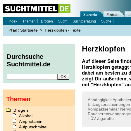
Magazin
In
Startseite
Index
Themen
Drogen
Sucht
Suchtberatung
Suche
Pfad:
Startseite
>
Herzklopfen - Texte
Herzklopfen
Durchsuche
Auf dieser Seite find
Suchtmittel.de
Herzklopfen
getaggt 
dabei am besten zu d
zeigt Dir außerdem,
mit "
Herzklopfen
" au
Themen
Abhängigkeit
Apotheke
Entzugserscheinungen
Kompaktseminar
Nervo
Drogen
Raucherentwöhnprog
Alkohol
TÜV
Zigarette
Amphetamin
Aufputschmittel