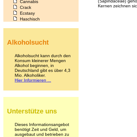
(Sapindaceae) gehör
Cannabis
Kernen zeichnen sich
Crack
Ecstasy
Haschisch
Heroin
Ibogain
Koffein
Alkoholsucht
Kokain
Lachgas
LSD
Alkoholsucht kann durch den
Marihuana
Konsum kleinerer Mengen
Alkohol beginnen, in
Medikamente
Deutschland gibt es über 4,3
Meskalin
Mio. Alkoholiker.
Metamphetamin
Hier Informieren ...
Methadon
Morphin
Muskatnuss
Nikotin
Opium
Unterstütze uns
Pilze
Poppers
Psychopharmaka
Dieses Informationsangebot
benötigt Zeit und Geld, um
Schlafmittel
ausgebaut und betrieben zu
Schmerzmittel