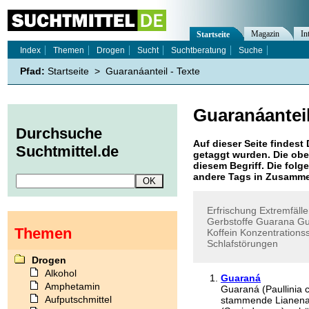
Magazin
In
Startseite
Index
Themen
Drogen
Sucht
Suchtberatung
Suche
Pfad:
Startseite
>
Guaranáanteil - Texte
Guaranáantei
Durchsuche
Auf dieser Seite findest 
Suchtmittel.de
getaggt wurden. Die obe
diesem Begriff. Die folg
andere Tags in Zusamme
Erfrischung
Extremfäll
Gerbstoffe
Guarana
Gu
Themen
Koffein
Konzentrations
Schlafstörungen
Drogen
Alkohol
Guaraná
Amphetamin
Guaraná (Paullinia
Aufputschmittel
stammende Lianena