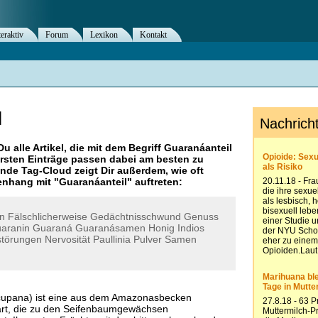
teraktiv
Forum
Lexikon
Kontakt
l
Du alle Artikel, die mit dem Begriff
Guaranáanteil
rsten Einträge passen dabei am besten zu
ende Tag-Cloud zeigt Dir außerdem, wie oft
nhang mit "
Guaranáanteil
" auftreten:
en
Fälschlicherweise
Gedächtnisschwund
Genuss
aranin
Guaraná
Guaranásamen
Honig
Indios
störungen
Nervosität
Paullinia
Pulver
Samen
 cupana) ist eine aus dem Amazonasbecken
rt, die zu den Seifenbaumgewächsen