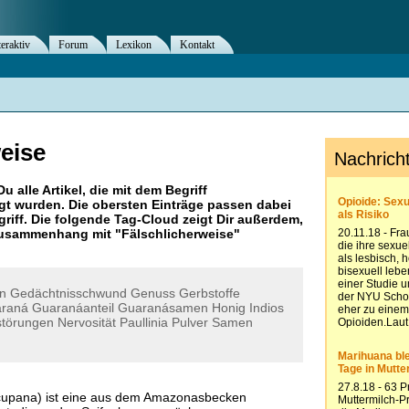
teraktiv
Forum
Lexikon
Kontakt
eise
Du alle Artikel, die mit dem Begriff
t wurden. Die obersten Einträge passen dabei
riff. Die folgende Tag-Cloud zeigt Dir außerdem,
 Zusammenhang mit "
Fälschlicherweise
"
en
Gedächtnisschwund
Genuss
Gerbstoffe
raná
Guaranáanteil
Guaranásamen
Honig
Indios
störungen
Nervosität
Paullinia
Pulver
Samen
 cupana) ist eine aus dem Amazonasbecken