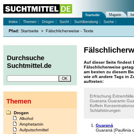
Magazin
In
Startseite
Index
Themen
Drogen
Sucht
Suchtberatung
Suche
Pfad:
Startseite
>
Fälschlicherweise - Texte
Fälschlicherw
Durchsuche
Auf dieser Seite findest 
Suchtmittel.de
Fälschlicherweise
getagg
am besten zu diesem Beg
wie oft andere Tags in
auftreten:
Erfrischung
Extremfäll
Themen
Guarana
Guaranin
Gua
Koffein
Konzentrations
Schlafstörungen
Drogen
Alkohol
Amphetamin
Guaraná
Aufputschmittel
Guaraná (Paullinia