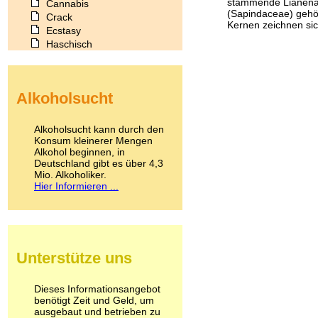
stammende Lianena
Cannabis
(Sapindaceae) gehör
Crack
Kernen zeichnen sich
Ecstasy
Haschisch
Heroin
Ibogain
Koffein
Alkoholsucht
Kokain
Lachgas
LSD
Alkoholsucht kann durch den
Marihuana
Konsum kleinerer Mengen
Alkohol beginnen, in
Medikamente
Deutschland gibt es über 4,3
Meskalin
Mio. Alkoholiker.
Metamphetamin
Hier Informieren ...
Methadon
Morphin
Muskatnuss
Nikotin
Opium
Unterstütze uns
Pilze
Poppers
Psychopharmaka
Dieses Informationsangebot
benötigt Zeit und Geld, um
Schlafmittel
ausgebaut und betrieben zu
Schmerzmittel