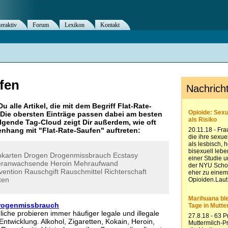
teraktiv
Forum
Lexikon
Kontakt
fen
Du alle Artikel, die mit dem Begriff
Flat-Rate-
Die obersten Einträge passen dabei am besten
olgende Tag-Cloud zeigt Dir außerdem, wie oft
nhang mit "
Flat-Rate-Saufen
" auftreten:
pkarten
Drogen
Drogenmissbrauch
Ecstasy
ranwachsende
Heroin
Mehraufwand
vention
Rauschgift
Rauschmittel
Richterschaft
ten
rogenmissbrauch
che probieren immer häufiger legale und illegale
Entwicklung. Alkohol, Zigaretten, Kokain, Heroin,