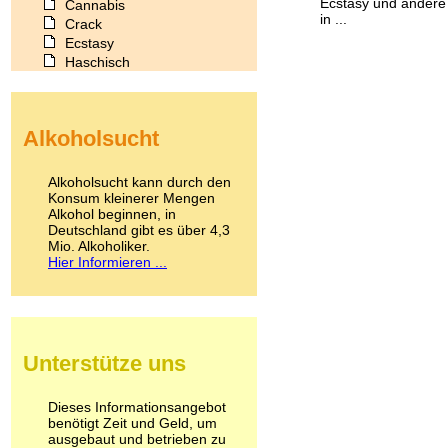
Ecstasy und andere R
Cannabis
in ...
Crack
Ecstasy
Haschisch
Heroin
Ibogain
Koffein
Alkoholsucht
Kokain
Lachgas
LSD
Alkoholsucht kann durch den
Marihuana
Konsum kleinerer Mengen
Alkohol beginnen, in
Medikamente
Deutschland gibt es über 4,3
Meskalin
Mio. Alkoholiker.
Metamphetamin
Hier Informieren ...
Methadon
Morphin
Muskatnuss
Nikotin
Opium
Unterstütze uns
Pilze
Poppers
Psychopharmaka
Dieses Informationsangebot
benötigt Zeit und Geld, um
Schlafmittel
ausgebaut und betrieben zu
Schmerzmittel