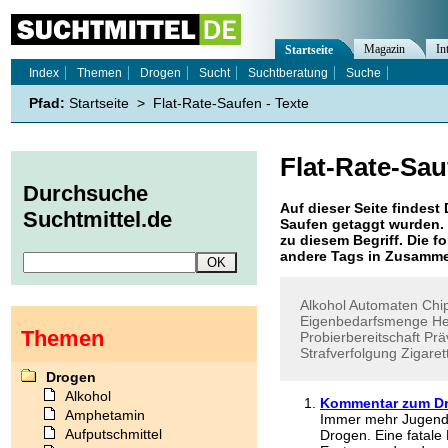
Magazin
In
Startseite
Index
Themen
Drogen
Sucht
Suchtberatung
Suche
Pfad:
Startseite
>
Flat-Rate-Saufen - Texte
Flat-Rate-Sau
Durchsuche
Auf dieser Seite findest 
Suchtmittel.de
Saufen
getaggt wurden. 
zu diesem Begriff. Die f
andere Tags in Zusamme
Alkohol
Automaten
Chi
Eigenbedarfsmenge
He
Themen
Probierbereitschaft
Prä
Strafverfolgung
Zigaret
Drogen
Alkohol
Kommentar zum D
Amphetamin
Immer mehr Jugendli
Aufputschmittel
Drogen. Eine fatale 