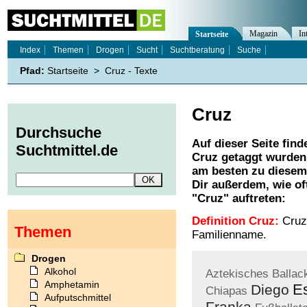
Magazin
In
Startseite
Index
Themen
Drogen
Sucht
Suchtberatung
Suche
Pfad:
Startseite
>
Cruz - Texte
Cruz
Durchsuche
Auf dieser Seite find
Suchtmittel.de
Cruz
getaggt wurden.
am besten zu diesem 
Dir außerdem, wie o
"
Cruz
" auftreten:
Definition Cruz:
Cruz 
Themen
Familienname.
Drogen
Alkohol
Aztekisches
Ballac
Amphetamin
E
Diego
Chiapas
Aufputschmittel
Franka