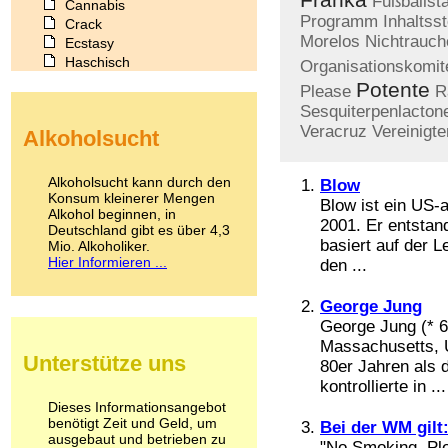
Fußballst
Cannabis
Programm
Inhaltsst
Crack
Morelos
Nichtrauch
Ecstasy
Haschisch
Organisationskomit
Heroin
Potente
Please
R
Ibogain
Sesquiterpenlacton
Koffein
Veracruz
Vereinigte
Alkoholsucht
Kokain
Lachgas
LSD
Alkoholsucht kann durch den
Blow
Marihuana
Konsum kleinerer Mengen
Blow ist ein US-
Alkohol beginnen, in
Medikamente
2001. Er entsta
Deutschland gibt es über 4,3
Meskalin
basiert auf der 
Mio. Alkoholiker.
Metamphetamin
Hier Informieren ...
den ...
Methadon
Morphin
George Jung
Muskatnuss
George Jung (* 
Nikotin
Massachusetts, U
Opium
Unterstütze uns
80er Jahren als 
Pilze
Poppers
kontrollierte in ...
Psychopharmaka
Dieses Informationsangebot
benötigt Zeit und Geld, um
Schlafmittel
Bei der WM gilt
ausgebaut und betrieben zu
Schmerzmittel
"No Smoking, Plea