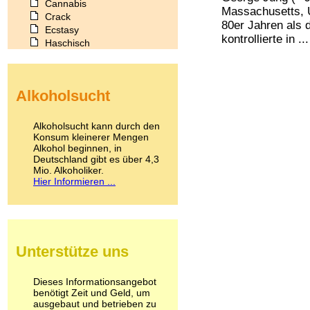
Cannabis
Massachusetts, U
Crack
80er Jahren als 
Ecstasy
kontrollierte in ...
Haschisch
Heroin
Ibogain
Koffein
Alkoholsucht
Kokain
Lachgas
LSD
Alkoholsucht kann durch den
Marihuana
Konsum kleinerer Mengen
Alkohol beginnen, in
Medikamente
Deutschland gibt es über 4,3
Meskalin
Mio. Alkoholiker.
Metamphetamin
Hier Informieren ...
Methadon
Morphin
Muskatnuss
Nikotin
Opium
Unterstütze uns
Pilze
Poppers
Psychopharmaka
Dieses Informationsangebot
benötigt Zeit und Geld, um
Schlafmittel
ausgebaut und betrieben zu
Schmerzmittel