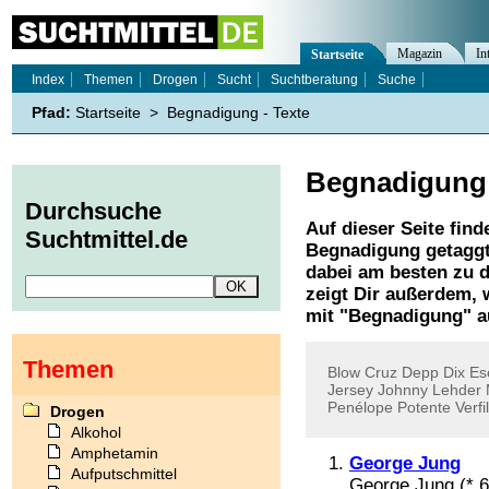
Magazin
In
Startseite
Index
Themen
Drogen
Sucht
Suchtberatung
Suche
Pfad:
Startseite
>
Begnadigung - Texte
Begnadigung
Durchsuche
Auf dieser Seite find
Suchtmittel.de
Begnadigung
getaggt
dabei am besten zu d
zeigt Dir außerdem,
mit "
Begnadigung
" a
Themen
Blow
Cruz
Depp
Dix
Es
Jersey
Johnny
Lehder
Penélope
Potente
Verf
Drogen
Alkohol
Amphetamin
George Jung
Aufputschmittel
George Jung (* 