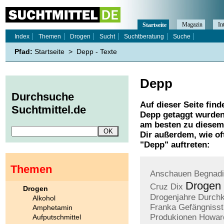
Magazin
In
Startseite
Index
Themen
Drogen
Sucht
Suchtberatung
Suche
Pfad:
Startseite
>
Depp - Texte
Depp
Durchsuche
Auf dieser Seite find
Suchtmittel.de
Depp
getaggt wurden.
am besten zu diesem 
Dir außerdem, wie o
"
Depp
" auftreten:
Themen
Anschauen
Begnad
Drogen
Cruz
Dix
Drogen
Drogenjahre
Durchk
Alkohol
Franka
Gefängnisst
Amphetamin
Produkionen
Howar
Aufputschmittel