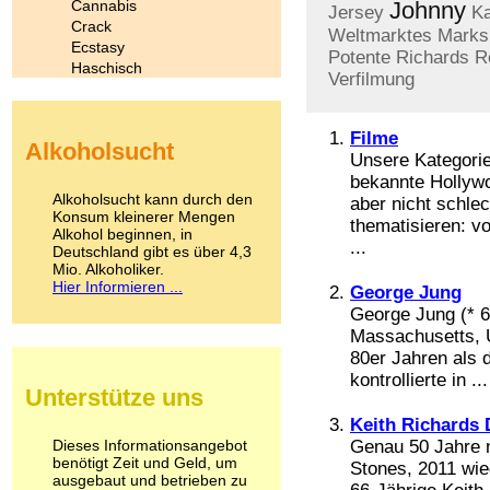
Cannabis
Johnny
Jersey
Ka
Crack
Weltmarktes
Marks
Ecstasy
Potente
Richards
R
Haschisch
Verfilmung
Heroin
Ibogain
Koffein
Filme
Alkoholsucht
Kokain
Unsere Kategorie 
Lachgas
bekannte Hollyw
LSD
Alkoholsucht kann durch den
aber nicht schle
Marihuana
Konsum kleinerer Mengen
thematisieren: vo
Alkohol beginnen, in
Medikamente
...
Deutschland gibt es über 4,3
Meskalin
Mio. Alkoholiker.
Metamphetamin
Hier Informieren ...
George Jung
Methadon
George Jung (* 
Morphin
Massachusetts, U
Muskatnuss
80er Jahren als 
Nikotin
kontrollierte in ...
Opium
Unterstütze uns
Pilze
Poppers
Keith Richards
Psychopharmaka
Dieses Informationsangebot
Genau 50 Jahre n
benötigt Zeit und Geld, um
Schlafmittel
Stones, 2011 wie
ausgebaut und betrieben zu
Schmerzmittel