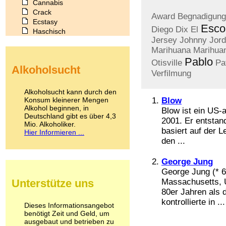
Cannabis
Crack
Award
Begnadigung
Ecstasy
Esco
Diego
Dix
El
Haschisch
Jersey
Johnny
Jord
Heroin
Marihuana
Marihua
Ibogain
Pablo
Koffein
Otisville
Pa
Alkoholsucht
Kokain
Verfilmung
Lachgas
LSD
Alkoholsucht kann durch den
Marihuana
Konsum kleinerer Mengen
Blow
Alkohol beginnen, in
Medikamente
Blow ist ein US-
Deutschland gibt es über 4,3
Meskalin
2001. Er entsta
Mio. Alkoholiker.
Metamphetamin
basiert auf der 
Hier Informieren ...
Methadon
den ...
Morphin
Muskatnuss
George Jung
Nikotin
George Jung (* 
Opium
Unterstütze uns
Massachusetts, U
Pilze
80er Jahren als 
Poppers
kontrollierte in ...
Psychopharmaka
Dieses Informationsangebot
benötigt Zeit und Geld, um
Schlafmittel
ausgebaut und betrieben zu
Schmerzmittel