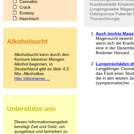
Cannabis
Krankheitsbild
Körperbi
Crack
Lungengewebe
Magers
Ecstasy
Osteoporose
Pubertät
Haschisch
Thoraxchirurgie
Heroin
Ibogain
Auch leichte Mag
Koffein
Magersucht bewirkt
Alkoholsucht
Kokain
wenn sich die Krank
Lachgas
eine in der Dezembe
LSD
Bostoner Harvard ...
Alkoholsucht kann durch den
Marihuana
Konsum kleinerer Mengen
Lungenschäden d
Alkohol beginnen, in
Medikamente
Langjähriger Canna
Deutschland gibt es über 4,3
Meskalin
das Fazit einer Stud
Mio. Alkoholiker.
Metamphetamin
die in den letzten 
Hier Informieren ...
Methadon
(symptomatischer ..
Morphin
Muskatnuss
Nikotin
Opium
Unterstütze uns
Pilze
Poppers
Psychopharmaka
Dieses Informationsangebot
benötigt Zeit und Geld, um
Schlafmittel
ausgebaut und betrieben zu
Schmerzmittel