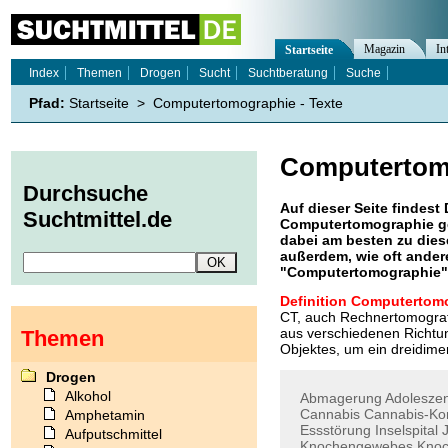
Magazin
In
Startseite
Index
Themen
Drogen
Sucht
Suchtberatung
Suche
Pfad:
Startseite
>
Computertomographie - Texte
Computertom
Durchsuche
Auf dieser Seite findest 
Suchtmittel.de
Computertomographie
g
dabei am besten zu diese
außerdem, wie oft ande
"
Computertomographie
"
Definition Computertom
CT, auch Rechnertomografi
aus verschiedenen Richt
Themen
Objektes, um ein dreidime
Drogen
Alkohol
Abmagerung
Adolesze
Cannabis
Cannabis-K
Amphetamin
Essstörung
Inselspital
Aufputschmittel
Knochengewebes
Knoc