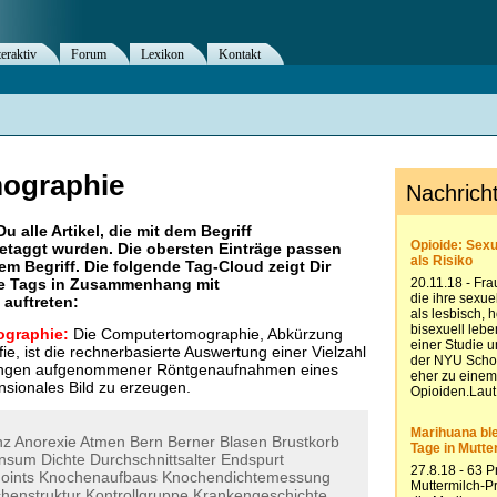
teraktiv
Forum
Lexikon
Kontakt
ographie
Du alle Artikel, die mit dem Begriff
etaggt wurden. Die obersten Einträge passen
m Begriff. Die folgende Tag-Cloud zeigt Dir
re Tags in Zusammenhang mit
 auftreten:
ographie:
Die Computertomographie, Abkürzung
e, ist die rechnerbasierte Auswertung einer Vielzahl
ungen aufgenommener Röntgenaufnahmen eines
nsionales Bild zu erzeugen.
nz
Anorexie
Atmen
Bern
Berner
Blasen
Brustkorb
onsum
Dichte
Durchschnittsalter
Endspurt
Joints
Knochenaufbaus
Knochendichtemessung
henstruktur
Kontrollgruppe
Krankengeschichte