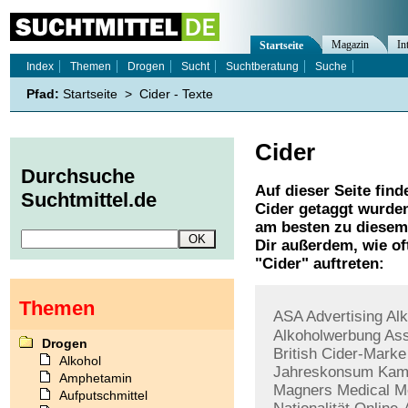
Magazin
In
Startseite
Index
Themen
Drogen
Sucht
Suchtberatung
Suche
Pfad:
Startseite
>
Cider - Texte
Cider
Durchsuche
Auf dieser Seite find
Suchtmittel.de
Cider
getaggt wurden
am besten zu diesem 
Dir außerdem, wie o
"
Cider
" auftreten:
Themen
ASA
Advertising
Al
Alkoholwerbung
Ass
Drogen
British
Cider-Marke
Alkohol
Jahreskonsum
Kam
Amphetamin
Magners
Medical
M
Aufputschmittel