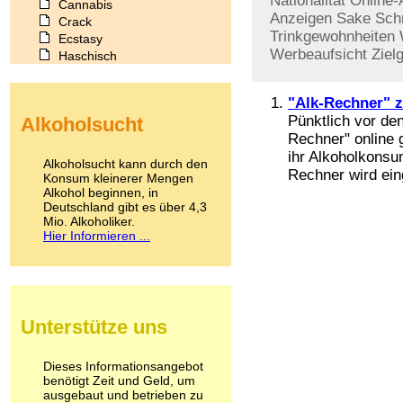
Nationalität
Online-
Cannabis
Anzeigen
Sake
Sch
Crack
Trinkgewohnheiten
Ecstasy
Werbeaufsicht
Ziel
Haschisch
Heroin
Ibogain
"Alk-Rechner" z
Koffein
Pünktlich vor de
Alkoholsucht
Kokain
Rechner" online 
Lachgas
ihr Alkoholkonsum
LSD
Alkoholsucht kann durch den
Rechner wird ein
Marihuana
Konsum kleinerer Mengen
Alkohol beginnen, in
Medikamente
Deutschland gibt es über 4,3
Meskalin
Mio. Alkoholiker.
Metamphetamin
Hier Informieren ...
Methadon
Morphin
Muskatnuss
Nikotin
Opium
Unterstütze uns
Pilze
Poppers
Psychopharmaka
Dieses Informationsangebot
benötigt Zeit und Geld, um
Schlafmittel
ausgebaut und betrieben zu
Schmerzmittel