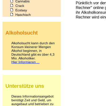
Cannabis
Pünktlich vor de
Crack
Rechner" online 
Ecstasy
ihr Alkoholkonsum
Haschisch
Rechner wird ein
Heroin
Ibogain
Koffein
Alkoholsucht
Kokain
Lachgas
LSD
Alkoholsucht kann durch den
Marihuana
Konsum kleinerer Mengen
Alkohol beginnen, in
Medikamente
Deutschland gibt es über 4,3
Meskalin
Mio. Alkoholiker.
Metamphetamin
Hier Informieren ...
Methadon
Morphin
Muskatnuss
Nikotin
Opium
Unterstütze uns
Pilze
Poppers
Psychopharmaka
Dieses Informationsangebot
benötigt Zeit und Geld, um
Schlafmittel
ausgebaut und betrieben zu
Schmerzmittel