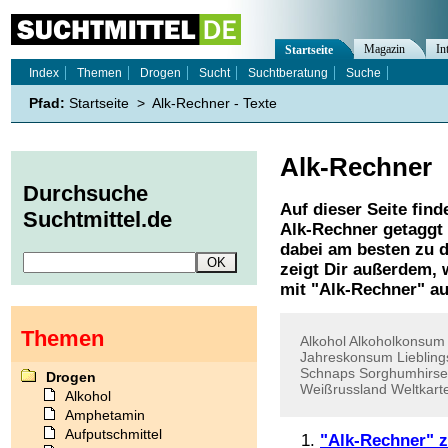
Magazin
In
Startseite
Index
Themen
Drogen
Sucht
Suchtberatung
Suche
Pfad:
Startseite
>
Alk-Rechner - Texte
Alk-Rechner
Durchsuche
Auf dieser Seite find
Suchtmittel.de
Alk-Rechner
getaggt 
dabei am besten zu d
zeigt Dir außerdem,
mit "
Alk-Rechner
" au
Themen
Alkohol
Alkoholkonsum
Jahreskonsum
Lieblin
Schnaps
Sorghumhirse
Drogen
Weißrussland
Weltkart
Alkohol
Amphetamin
Aufputschmittel
"Alk-Rechner" z