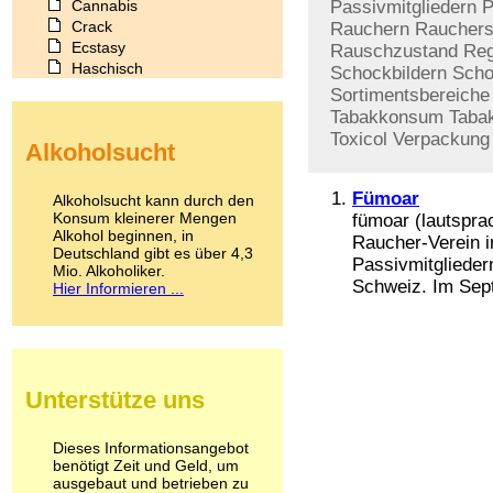
Cannabis
Passivmitgliedern
Crack
Rauchern
Rauchers
Ecstasy
Rauschzustand
Reg
Haschisch
Schockbildern
Scho
Heroin
Sortimentsbereiche
Ibogain
Tabakkonsum
Taba
Koffein
Toxicol
Verpackung
Alkoholsucht
Kokain
Lachgas
LSD
Fümoar
Alkoholsucht kann durch den
Marihuana
Konsum kleinerer Mengen
fümoar (lautspra
Alkohol beginnen, in
Medikamente
Raucher-Verein i
Deutschland gibt es über 4,3
Meskalin
Passivmitgliedern
Mio. Alkoholiker.
Metamphetamin
Schweiz. Im Sept
Hier Informieren ...
Methadon
Morphin
Muskatnuss
Nikotin
Opium
Unterstütze uns
Pilze
Poppers
Psychopharmaka
Dieses Informationsangebot
benötigt Zeit und Geld, um
Schlafmittel
ausgebaut und betrieben zu
Schmerzmittel