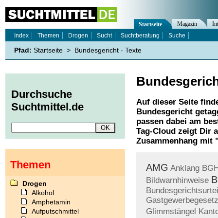
Magazin
In
Startseite
Index
Themen
Drogen
Sucht
Suchtberatung
Suche
Pfad:
Startseite
>
Bundesgericht - Texte
Bundesgerich
Durchsuche
Auf dieser Seite find
Suchtmittel.de
Bundesgericht
getagg
passen dabei am best
Tag-Cloud zeigt Dir 
Zusammenhang mit 
Themen
AMG
Anklang
BGH
B
Bildwarnhinweise
Drogen
Bundesgerichtsurtei
Alkohol
Gastgewerbegeset
Amphetamin
Glimmstängel
Kant
Aufputschmittel