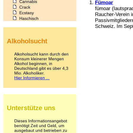
Cannabis
Fümoar
Crack
fümoar (lautspra
Ecstasy
Raucher-Verein i
Haschisch
Passivmitgliedern
Heroin
Schweiz. Im Sept
Ibogain
Koffein
Alkoholsucht
Kokain
Lachgas
LSD
Alkoholsucht kann durch den
Marihuana
Konsum kleinerer Mengen
Alkohol beginnen, in
Medikamente
Deutschland gibt es über 4,3
Meskalin
Mio. Alkoholiker.
Metamphetamin
Hier Informieren ...
Methadon
Morphin
Muskatnuss
Nikotin
Opium
Unterstütze uns
Pilze
Poppers
Psychopharmaka
Dieses Informationsangebot
benötigt Zeit und Geld, um
Schlafmittel
ausgebaut und betrieben zu
Schmerzmittel