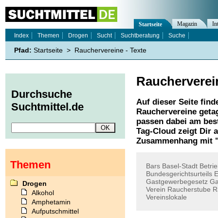
Magazin
In
Startseite
Index
Themen
Drogen
Sucht
Suchtberatung
Suche
Pfad:
Startseite
>
Rauchervereine - Texte
Raucherverei
Durchsuche
Auf dieser Seite find
Suchtmittel.de
Rauchervereine
getag
passen dabei am best
Tag-Cloud zeigt Dir 
Zusammenhang mit 
Themen
Bars
Basel-Stadt
Betri
Bundesgerichtsurteils
E
Gastgewerbegesetz
Ga
Drogen
Verein
Raucherstube
R
Alkohol
Vereinslokale
Amphetamin
Aufputschmittel