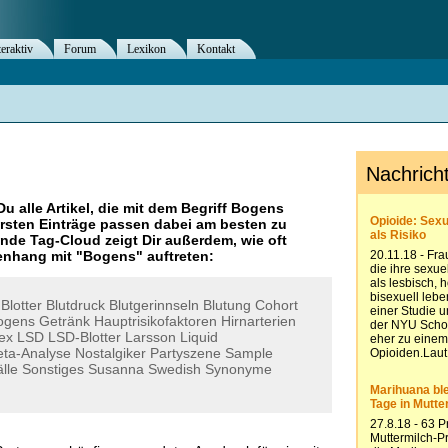
teraktiv
Forum
Lexikon
Kontakt
Du alle Artikel, die mit dem Begriff
Bogens
rsten Einträge passen dabei am besten zu
ende Tag-Cloud zeigt Dir außerdem, wie oft
nhang mit "
Bogens
" auftreten:
Blotter
Blutdruck
Blutgerinnseln
Blutung
Cohort
ogens
Getränk
Hauptrisikofaktoren
Hirnarterien
ex
LSD
LSD-Blotter
Larsson
Liquid
ta-Analyse
Nostalgiker
Partyszene
Sample
lle
Sonstiges
Susanna
Swedish
Synonyme