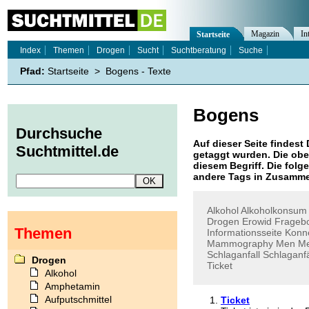
Magazin
In
Startseite
Index
Themen
Drogen
Sucht
Suchtberatung
Suche
Pfad:
Startseite
>
Bogens - Texte
Bogens
Durchsuche
Auf dieser Seite findest 
Suchtmittel.de
getaggt wurden. Die obe
diesem Begriff. Die folg
andere Tags in Zusamme
Alkohol
Alkoholkonsum
Drogen
Erowid
Frageb
Themen
Informationsseite
Konn
Mammography
Men
Me
Schlaganfall
Schlaganfä
Drogen
Ticket
Alkohol
Amphetamin
Aufputschmittel
Ticket