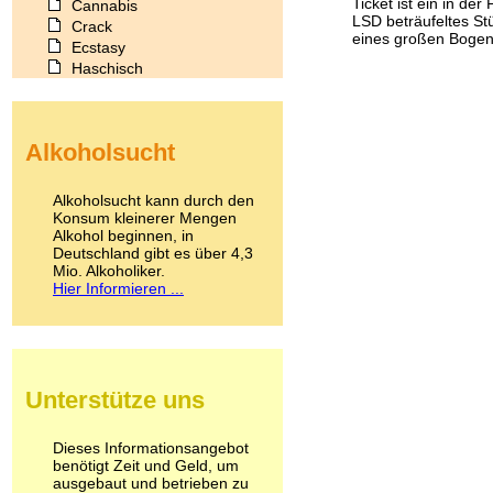
Ticket ist ein in de
Cannabis
LSD beträufeltes Stü
Crack
eines großen Bogens 
Ecstasy
Haschisch
Heroin
Ibogain
Koffein
Alkoholsucht
Kokain
Lachgas
LSD
Alkoholsucht kann durch den
Marihuana
Konsum kleinerer Mengen
Alkohol beginnen, in
Medikamente
Deutschland gibt es über 4,3
Meskalin
Mio. Alkoholiker.
Metamphetamin
Hier Informieren ...
Methadon
Morphin
Muskatnuss
Nikotin
Opium
Unterstütze uns
Pilze
Poppers
Psychopharmaka
Dieses Informationsangebot
benötigt Zeit und Geld, um
Schlafmittel
ausgebaut und betrieben zu
Schmerzmittel