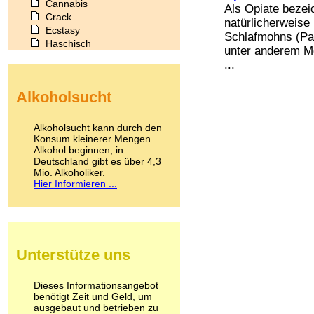
Cannabis
Als Opiate bezeic
Crack
natürlicherweise
Ecstasy
Schlafmohns (Pa
Haschisch
unter anderem Mo
Heroin
...
Ibogain
Koffein
Alkoholsucht
Kokain
Lachgas
LSD
Alkoholsucht kann durch den
Marihuana
Konsum kleinerer Mengen
Alkohol beginnen, in
Medikamente
Deutschland gibt es über 4,3
Meskalin
Mio. Alkoholiker.
Metamphetamin
Hier Informieren ...
Methadon
Morphin
Muskatnuss
Nikotin
Opium
Unterstütze uns
Pilze
Poppers
Psychopharmaka
Dieses Informationsangebot
benötigt Zeit und Geld, um
Schlafmittel
ausgebaut und betrieben zu
Schmerzmittel