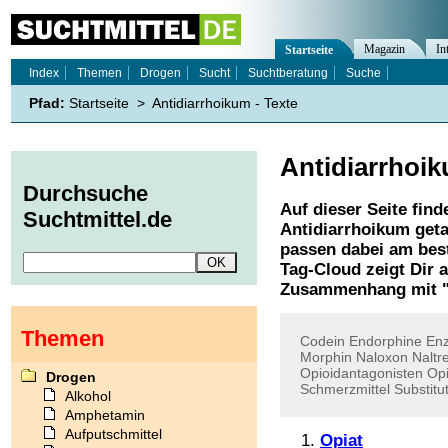
Magazin
In
Startseite
Index
Themen
Drogen
Sucht
Suchtberatung
Suche
Pfad:
Startseite
>
Antidiarrhoikum - Texte
Antidiarrhoi
Durchsuche
Auf dieser Seite find
Suchtmittel.de
Antidiarrhoikum
geta
passen dabei am best
Tag-Cloud zeigt Dir 
Zusammenhang mit 
Themen
Codein
Endorphine
En
Morphin
Naloxon
Naltr
Opioidantagonisten
Opi
Drogen
Schmerzmittel
Substitu
Alkohol
Amphetamin
Aufputschmittel
Opiat