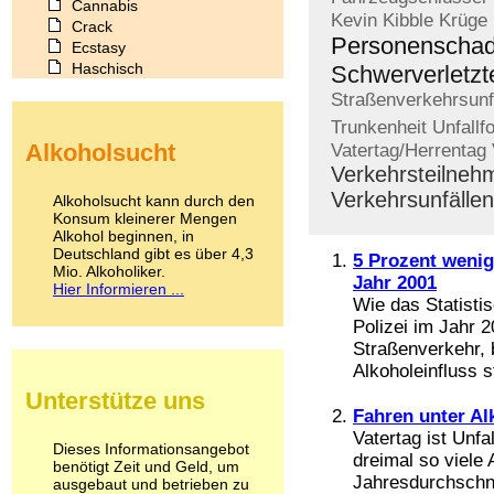
Cannabis
Kevin
Kibble
Krüge
Crack
Personenscha
Ecstasy
Haschisch
Schwerverletzt
Heroin
Straßenverkehrsunf
Ibogain
Trunkenheit
Unfallf
Koffein
Alkoholsucht
Vatertag/Herrentag
Kokain
Verkehrsteilneh
Lachgas
LSD
Verkehrsunfällen
Alkoholsucht kann durch den
Marihuana
Konsum kleinerer Mengen
Alkohol beginnen, in
Medikamente
Deutschland gibt es über 4,3
Meskalin
5 Prozent wenig
Mio. Alkoholiker.
Metamphetamin
Jahr 2001
Hier Informieren ...
Methadon
Wie das Statistis
Morphin
Polizei im Jahr 
Muskatnuss
Straßenverkehr, 
Nikotin
Alkoholeinfluss s
Opium
Unterstütze uns
Pilze
Fahren unter Alk
Poppers
Vatertag ist Unfa
Psychopharmaka
Dieses Informationsangebot
dreimal so viele
benötigt Zeit und Geld, um
Schlafmittel
Jahresdurchschn
ausgebaut und betrieben zu
Schmerzmittel