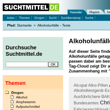
Magazin
In
Startseite
Index
Themen
Drogen
Sucht
Suchtberatung
Suche
Pfad:
Startseite
>
Alkoholunfälle - Texte
Alkoholunfäll
Durchsuche
Auf dieser Seite find
Suchtmittel.de
Alkoholunfälle
getagg
passen dabei am best
Tag-Cloud zeigt Dir 
Zusammenhang mit 
Themen
Alcopal
Alko-Pillen
Alkoholtestgerät-Ex
Drogen
Ausführlichere
BAK
Alkohol
Chri
Amphetamin
Bundesamtes
Aufputschmittel
Fahrzeugschlüssel