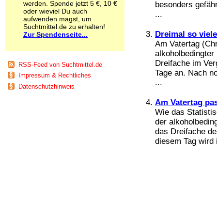
werden. Spende jetzt 5 €, 10 €
besonders gefähr
Schnüffelstoffe
oder wieviel Du auch
...
Spice
aufwenden magst, um
Sucht / Süchte
Suchtmittel.de zu erhalten!
Dreimal so viel
Zur Spendenseite...
Alkoholsucht
Am Vatertag (Chri
Arbeitssucht
Co-Abhängigkeit
alkoholbedingter
Computersucht
Dreifache im Ver
RSS-Feed von Suchtmittel.de
Ess-Brechsucht
Tage an. Nach no
Impressum & Rechtliches
Essstörungen
...
Datenschutzhinweis
Fernsehsucht
Fresssucht
Am Vatertag pas
Internetsucht
Wie das Statistis
Kaufsucht
der alkoholbeding
Koffeinsucht
das Dreifache de
Magersucht
diesem Tag wird 
Mediensucht
Medikamentensucht
Nikotinsucht
Pornografiesucht
Sammelsucht
Sexsucht
Spielsucht
Medien