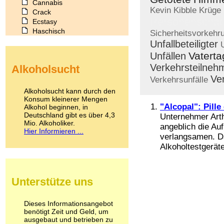
Cannabis
Kevin
Kibble
Krüge
Crack
Personenscha
Ecstasy
Haschisch
Sicherheitsvorkehr
Heroin
Unfallbeteiligter
Ibogain
Vaterta
Unfällen
Koffein
Verkehrsteilneh
Alkoholsucht
Kokain
Ve
Lachgas
Verkehrsunfälle
LSD
Alkoholsucht kann durch den
Marihuana
Konsum kleinerer Mengen
"Alcopal": Pill
Alkohol beginnen, in
Medikamente
Deutschland gibt es über 4,3
Unternehmer Arthu
Meskalin
Mio. Alkoholiker.
Metamphetamin
angeblich die Au
Hier Informieren ...
Methadon
verlangsamen. Da
Morphin
Alkoholtestgeräte
Muskatnuss
Nikotin
Opium
Unterstütze uns
Pilze
Poppers
Psychopharmaka
Dieses Informationsangebot
benötigt Zeit und Geld, um
Schlafmittel
ausgebaut und betrieben zu
Schmerzmittel