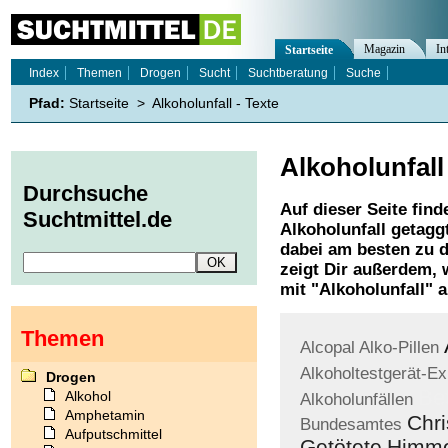
Magazin
In
Startseite
Index
Themen
Drogen
Sucht
Suchtberatung
Suche
Pfad:
Startseite
>
Alkoholunfall - Texte
Alkoholunfall
Durchsuche
Auf dieser Seite find
Suchtmittel.de
Alkoholunfall
getaggt
dabei am besten zu d
zeigt Dir außerdem,
mit "
Alkoholunfall
" a
Themen
Alcopal
Alko-Pillen
Alkoholtestgerät-Ex
Drogen
Bet
Alkohol
Alkoholunfällen
Amphetamin
Chri
Bundesamtes
Aufputschmittel
Getötete
Himme