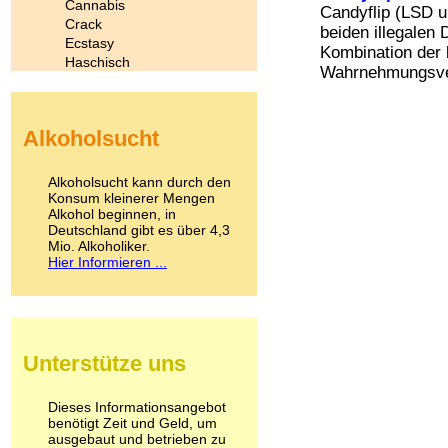
Cannabis
Candyflip (LSD u
Crack
beiden illegalen
Ecstasy
Kombination der 
Haschisch
Wahrnehmungsver
Heroin
Ibogain
Koffein
Alkoholsucht
Kokain
Lachgas
LSD
Alkoholsucht kann durch den
Marihuana
Konsum kleinerer Mengen
Alkohol beginnen, in
Medikamente
Deutschland gibt es über 4,3
Meskalin
Mio. Alkoholiker.
Metamphetamin
Hier Informieren ...
Methadon
Morphin
Muskatnuss
Nikotin
Opium
Unterstütze uns
Pilze
Poppers
Psychopharmaka
Dieses Informationsangebot
benötigt Zeit und Geld, um
Schlafmittel
ausgebaut und betrieben zu
Schmerzmittel