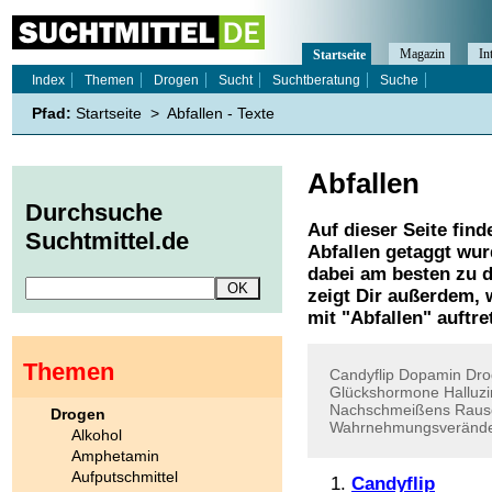
Magazin
In
Startseite
Index
Themen
Drogen
Sucht
Suchtberatung
Suche
Pfad:
Startseite
>
Abfallen - Texte
Abfallen
Durchsuche
Auf dieser Seite find
Suchtmittel.de
Abfallen
getaggt wurd
dabei am besten zu d
zeigt Dir außerdem,
mit "
Abfallen
" auftre
Themen
Candyflip
Dopamin
Dro
Glückshormone
Halluz
Nachschmeißens
Raus
Drogen
Wahrnehmungsveränd
Alkohol
Amphetamin
Aufputschmittel
Candyflip