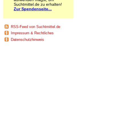
Schnüffelstoffe
Suchtmittel.de zu erhalten!
Zur Spendenseite...
Spice
Sucht / Süchte
Alkoholsucht
Arbeitssucht
RSS-Feed von Suchtmittel.de
Co-Abhängigkeit
Impressum & Rechtliches
Computersucht
Datenschutzhinweis
Ess-Brechsucht
Essstörungen
Fernsehsucht
Fresssucht
Internetsucht
Kaufsucht
Koffeinsucht
Magersucht
Mediensucht
Medikamentensucht
Nikotinsucht
Pornografiesucht
Sammelsucht
Sexsucht
Spielsucht
Medien