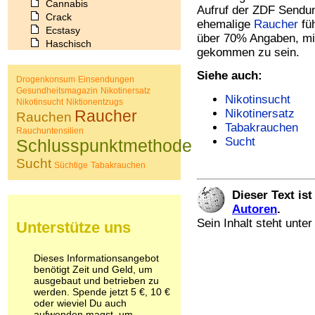
Cannabis
Aufruf der ZDF Sendu
Crack
ehemalige
Raucher
füh
Ecstasy
über 70% Angaben, mi
Haschisch
gekommen zu sein.
Heroin
Ibogain
Siehe auch:
Drogenkonsum
Einsendungen
Koffein
Gesundheitsmagazin
Nikotinersatz
Kokain
Nikotinsucht
Nikotinsucht
Niktionentzugs
Lachgas
Raucher
Nikotinersatz
Rauchen
LSD
Tabakrauchen
Rauchuntensilien
Marihuana
Sucht
Schlusspunktmethode
Medikamente
Sucht
Meskalin
Süchtige
Tabakrauchen
Metamphetamin
Methadon
Dieser Text is
Morphin
Autoren
.
Muskatnuss
Sein Inhalt steht unte
Unterstütze uns
Nikotin
Opium
Pilze
Dieses Informationsangebot
benötigt Zeit und Geld, um
Poppers
ausgebaut und betrieben zu
Psychopharmaka
werden. Spende jetzt 5 €, 10 €
Schlafmittel
oder wieviel Du auch
Schmerzmittel
aufwenden magst, um