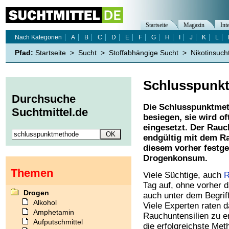
Startseite
Magazin
Int
Nach Kategorien
A
B
C
D
E
F
G
H
I
J
K
L
Pfad:
Startseite
>
Sucht
>
Stoffabhängige Sucht
>
Nikotinsuch
Schlusspunk
Durchsuche
Die Schlusspunktmet
Suchtmittel.de
besiegen, sie wird o
eingesetzt. Der Rauc
endgültig mit dem R
diesem vorher festge
Drogenkonsum.
Themen
Viele Süchtige, auch
R
Tag auf, ohne vorher 
Drogen
auch unter dem Begrif
Alkohol
Viele Experten raten d
Amphetamin
Rauchuntensilien zu e
Aufputschmittel
die erfolgreichste Me