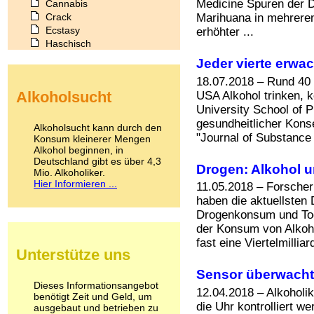
Medicine Spuren der D
Cannabis
Crack
Marihuana in mehrere
Ecstasy
erhöhter ...
Haschisch
Heroin
Jeder vierte erwac
Ibogain
18.07.2018 – Rund 40 
Koffein
Alkoholsucht
USA Alkohol trinken, 
Kokain
University School of P
Lachgas
gesundheitlicher Kons
LSD
Alkoholsucht kann durch den
Marihuana
"Journal of Substance 
Konsum kleinerer Mengen
Alkohol beginnen, in
Medikamente
Deutschland gibt es über 4,3
Meskalin
Drogen: Alkohol 
Mio. Alkoholiker.
Metamphetamin
Hier Informieren ...
11.05.2018 – Forscher
Methadon
haben die aktuellsten 
Morphin
Drogenkonsum und Tod
Muskatnuss
der Konsum von Alkoh
Nikotin
fast eine Viertelmillia
Opium
Unterstütze uns
Pilze
Poppers
Sensor überwacht,
Psychopharmaka
Dieses Informationsangebot
12.04.2018 – Alkoholi
benötigt Zeit und Geld, um
Schlafmittel
die Uhr kontrolliert w
ausgebaut und betrieben zu
Schmerzmittel