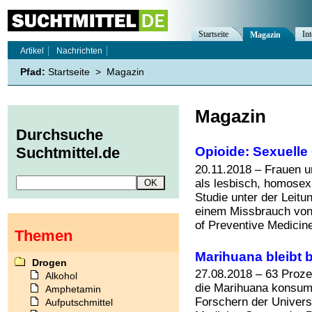
Startseite
Int
Magazin
Artikel
Nachrichten
Pfad:
Startseite
>
Magazin
Magazin
Durchsuche
Opioide: Sexuelle 
Suchtmittel.de
20.11.2018 – Frauen un
als lesbisch, homosexu
Studie unter der Leit
einem Missbrauch von
of Preventive Medicine"
Themen
Marihuana bleibt 
Drogen
27.08.2018 – 63 Proze
Alkohol
die Marihuana konsumie
Amphetamin
Forschern der Universi
Aufputschmittel