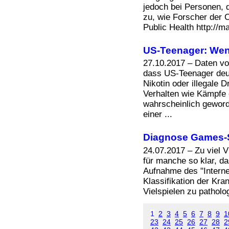
Bücher
jedoch bei Personen, d
Filme
zu, wie Forscher der 
Public Health http://
US-Teenager: Weni
27.10.2017 – Daten v
dass US-Teenager deut
Nikotin oder illegale
Verhalten wie Kämpfe 
wahrscheinlich geword
einer ...
Diagnose Games-Su
24.07.2017 – Zu viel V
für manche so klar, da
Aufnahme des "Internet
Klassifikation der Kra
Vielspielen zu patholog
1
2
3
4
5
6
7
8
9
1
23
24
25
26
27
28
2