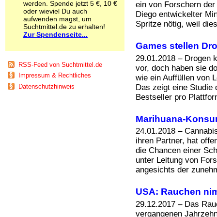
werden. Spende jetzt 5 €, 10 €
ein von Forschern der 
Schnüffelstoffe
oder wieviel Du auch
Diego entwickelter Min
Spice
aufwenden magst, um
Spritze nötig, weil dies
Sucht / Süchte
Suchtmittel.de zu erhalten!
Zur Spendenseite...
Alkoholsucht
Arbeitssucht
Games stellen Drog
Co-Abhängigkeit
29.01.2018 – Drogen 
Computersucht
RSS-Feed von Suchtmittel.de
vor, doch haben sie do
Ess-Brechsucht
Impressum & Rechtliches
wie ein Auffüllen von 
Essstörungen
Das zeigt eine Studie 
Datenschutzhinweis
Fernsehsucht
Bestseller pro Plattfor
Fresssucht
Internetsucht
Kaufsucht
Marihuana-Konsum
Koffeinsucht
24.01.2018 – Cannabis
Magersucht
ihren Partner, hat off
Mediensucht
die Chancen einer Sch
Medikamentensucht
unter Leitung von Fors
Nikotinsucht
angesichts der zunehm
Pornografiesucht
Sammelsucht
USA: Rauchen ni
Sexsucht
Spielsucht
29.12.2017 – Das Rauc
Medien
vergangenen Jahrzehn