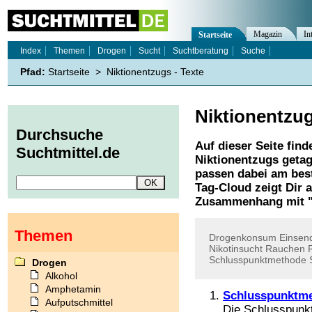
Magazin
In
Startseite
Index
Themen
Drogen
Sucht
Suchtberatung
Suche
Pfad:
Startseite
>
Niktionentzugs - Texte
Niktionentzu
Durchsuche
Auf dieser Seite find
Suchtmittel.de
Niktionentzugs
getag
passen dabei am best
Tag-Cloud zeigt Dir 
Zusammenhang mit 
Themen
Drogenkonsum
Einsen
Nikotinsucht
Rauchen
Schlusspunktmethode
Drogen
Alkohol
Amphetamin
Schlusspunktm
Aufputschmittel
Die Schlusspunkt