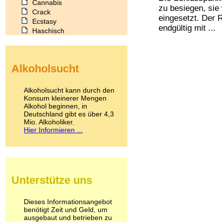
Cannabis
zu besiegen, sie
Crack
eingesetzt. Der 
Ecstasy
endgültig mit ...
Haschisch
Heroin
Ibogain
Koffein
Alkoholsucht
Kokain
Lachgas
LSD
Alkoholsucht kann durch den
Marihuana
Konsum kleinerer Mengen
Alkohol beginnen, in
Medikamente
Deutschland gibt es über 4,3
Meskalin
Mio. Alkoholiker.
Metamphetamin
Hier Informieren ...
Methadon
Morphin
Muskatnuss
Nikotin
Opium
Unterstütze uns
Pilze
Poppers
Psychopharmaka
Dieses Informationsangebot
benötigt Zeit und Geld, um
Schlafmittel
ausgebaut und betrieben zu
Schmerzmittel