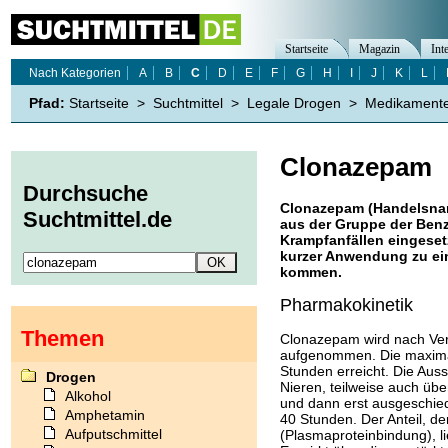
Startseite
Magazin
Int
Nach Kategorien
A
B
C
D
E
F
G
H
I
J
K
L
Pfad:
Startseite
>
Suchtmittel
>
Legale Drogen
>
Medikament
Clonazepam
Durchsuche
Clonazepam (Handelsname:
Suchtmittel.de
aus der Gruppe der Benz
Krampfanfällen eingeset
kurzer Anwendung zu ei
kommen.
Pharmakokinetik
Themen
Clonazepam wird nach Ver
aufgenommen. Die maximale
Stunden erreicht. Die Aus
Drogen
Nieren, teilweise auch übe
Alkohol
und dann erst ausgeschied
Amphetamin
40 Stunden. Der Anteil, de
Aufputschmittel
(Plasmaproteinbindung), li