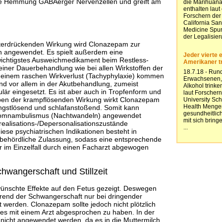
rkte Hemmung GABAerger Nervenzellen und greift am
terdrückenden Wirkung wird Clonazepam zur
n angewendet. Es spielt außerdem eine
wichtigstes Ausweichmedikament beim Restless-
iner Dauerbehandlung wie bei allen Wirkstoffen der
einem raschen Wirkverlust (Tachyphylaxie) kommen
and vor allem in der Akutbehandlung, zumeist
lär eingesetzt. Es ist aber auch in Tropfenform und
eben der krampflösenden Wirkung wirkt Clonazepam
gstlösend und schlafanstoßend. Somit kann
omnambulismus (Nachtwandeln) angewendet
ealisations-/Depersonalisationszustände
iese psychiatrischen Indikationen besteht in
 behördliche Zulassung, sodass eine entsprechende
 im Einzelfall durch einen Facharzt abgewogen
wangerschaft und Stillzeit
ünschte Effekte auf den Fetus gezeigt. Deswegen
ährend der Schwangerschaft nur bei dringender
werden. Clonazepam sollte jedoch nicht plötzlich
es mit einem Arzt abgesprochen zu haben. In der
m nicht angewendet werden, da es in die Muttermilch