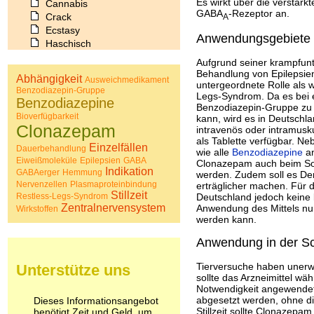
Es wirkt über die verstä
Cannabis
GABA
-Rezeptor an.
Crack
A
Ecstasy
Anwendungsgebiete
Haschisch
Heroin
Aufgrund seiner krampfun
Ibogain
Behandlung von Epilepsie
Abhängigkeit
Ausweichmedikament
Koffein
untergeordnete Rolle als 
Benzodiazepin-Gruppe
Legs-Syndrom. Da es bei e
Kokain
Benzodiazepine
Benzodiazepin-Gruppe zu 
Lachgas
Bioverfügbarkeit
kann, wird es in Deutschl
LSD
Clonazepam
intravenös oder intramusku
Marihuana
als Tablette verfügbar. N
Einzelfällen
Dauerbehandlung
Medikamente
wie alle
Benzodiazepine
an
Eiweißmoleküle
Epilepsien
GABA
Meskalin
Clonazepam auch beim S
Indikation
GABAerger
Hemmung
werden. Zudem soll es Der
Metamphetamin
Nervenzellen
Plasmaproteinbindung
erträglicher machen. Für d
Methadon
Stillzeit
Restless-Legs-Syndrom
Deutschland jedoch keine
Morphin
Zentralnervensystem
Anwendung des Mittels nur
Wirkstoffen
Muskatnuss
werden kann.
Nikotin
Anwendung in der Sch
Opium
Pilze
Tierversuche haben unerw
Unterstütze uns
Poppers
sollte das Arzneimittel w
Psychopharmaka
Notwendigkeit angewendet 
Schlafmittel
abgesetzt werden, ohne di
Dieses Informationsangebot
Schmerzmittel
Stillzeit sollte Clonazepa
benötigt Zeit und Geld, um