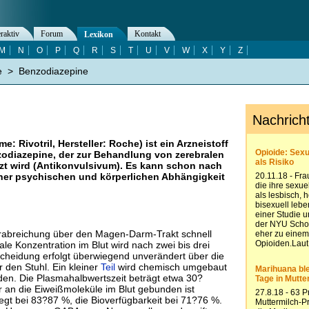
eraktiv
Forum
Kontakt
Lexikon
M
N
O
P
Q
R
S
T
U
V
W
X
Y
Z
e
>
Benzodiazepine
 Rivotril, Hersteller: Roche) ist ein Arzneistoff
odiazepine, der zur Behandlung von zerebralen
zt wird (Antikonvulsivum). Es kann schon nach
ner psychischen und körperlichen Abhängigkeit
abreichung über den Magen-Darm-Trakt schnell
 Konzentration im Blut wird nach zwei bis drei
scheidung erfolgt überwiegend unverändert über die
r den Stuhl. Ein kleiner
Teil
wird chemisch umgebaut
en. Die Plasmahalbwertszeit beträgt etwa 30?
r an die Eiweißmoleküle im Blut gebunden ist
egt bei 83?87 %, die Bioverfügbarkeit bei 71?76 %.