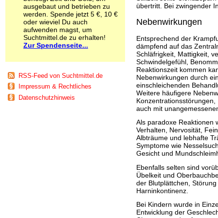
übertritt. Bei zwingender In
ausgebaut und betrieben zu
Schnüffelstoffe
werden. Spende jetzt 5 €, 10 €
Spice
Nebenwirkungen
oder wieviel Du auch
Sucht / Süchte
aufwenden magst, um
Alkoholsucht
Suchtmittel.de zu erhalten!
Entsprechend der Krampfu
Arbeitssucht
Zur Spendenseite...
dämpfend auf das Zentral
Co-Abhängigkeit
Schläfrigkeit, Mattigkeit
Schwindelgefühl, Benomme
Computersucht
Reaktionszeit kommen kan
Ess-Brechsucht
RSS-Feed von Suchtmittel.de
Nebenwirkungen durch ein
Essstörungen
einschleichenden Behandlu
Impressum & Rechtliches
Fernsehsucht
Weitere häufigere Nebenw
Datenschutzhinweis
Fresssucht
Konzentrationsstörungen, 
Internetsucht
auch mit unangemessenem
Kaufsucht
Als paradoxe Reaktionen w
Koffeinsucht
Verhalten, Nervosität, Fei
Magersucht
Albträume und lebhafte Tr
Mediensucht
Symptome wie Nesselsucht
Gesicht und Mundschleimh
Medikamentensucht
Nikotinsucht
Ebenfalls selten sind vor
Pornografiesucht
Übelkeit und Oberbauchbe
Sammelsucht
der Blutplättchen, Störun
Harninkontinenz.
Sexsucht
Spielsucht
Bei Kindern wurde in Einze
Medien
Entwicklung der Geschlecht