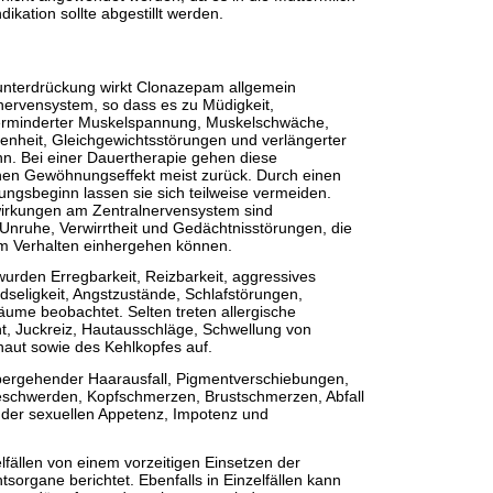
dikation sollte abgestillt werden.
nterdrückung wirkt Clonazepam allgemein
nervensystem, so dass es zu Müdigkeit,
, verminderter Muskelspannung, Muskelschwäche,
nheit, Gleichgewichtsstörungen und verlängerter
n. Bei einer Dauertherapie gehen diese
en Gewöhnungseffekt meist zurück. Durch einen
ngsbeginn lassen sie sich teilweise vermeiden.
irkungen am Zentralnervensystem sind
Unruhe, Verwirrtheit und Gedächtnisstörungen, die
 Verhalten einhergehen können.
urden Erregbarkeit, Reizbarkeit, aggressives
ndseligkeit, Angstzustände, Schlafstörungen,
äume beobachtet. Selten treten allergische
, Juckreiz, Hautausschläge, Schwellung von
aut sowie des Kehlkopfes auf.
übergehender Haarausfall, Pigmentverschiebungen,
schwerden, Kopfschmerzen, Brustschmerzen, Abfall
g der sexuellen Appetenz, Impotenz und
lfällen von einem vorzeitigen Einsetzen der
sorgane berichtet. Ebenfalls in Einzelfällen kann