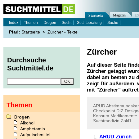
Magazin
In
Startseite
Index
Themen
Drogen
Sucht
Suchtberatung
Suche
Pfad:
Startseite
>
Zürcher - Texte
Zürcher
Durchsuche
Auf dieser Seite find
Suchtmittel.de
Zürcher
getaggt wurd
dabei am besten zu d
zeigt Dir außerdem,
mit "
Zürcher
" auftre
Themen
ARUD
Abstimmungska
Checkpoint
DIZ
Design
Konsum
Medikamente
Drogen
Suchtmedizin
Zokl1
Alkohol
Amphetamin
Aufputschmittel
ARUD Zürich