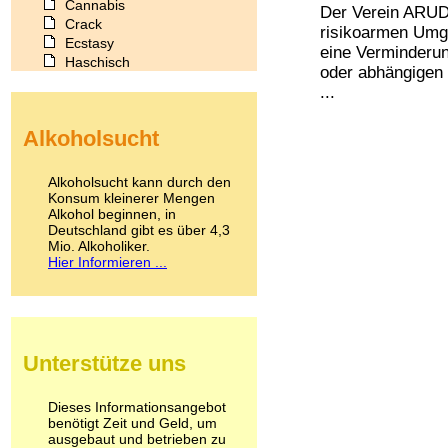
Cannabis
Der Verein ARUD Z
Crack
risikoarmen Umga
Ecstasy
eine Verminderun
Haschisch
oder abhängigen
Heroin
...
Ibogain
Koffein
Alkoholsucht
Kokain
Lachgas
LSD
Alkoholsucht kann durch den
Marihuana
Konsum kleinerer Mengen
Alkohol beginnen, in
Medikamente
Deutschland gibt es über 4,3
Meskalin
Mio. Alkoholiker.
Metamphetamin
Hier Informieren ...
Methadon
Morphin
Muskatnuss
Nikotin
Opium
Unterstütze uns
Pilze
Poppers
Psychopharmaka
Dieses Informationsangebot
benötigt Zeit und Geld, um
Schlafmittel
ausgebaut und betrieben zu
Schmerzmittel