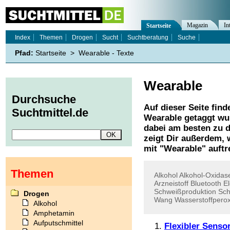
Magazin
In
Startseite
Index
Themen
Drogen
Sucht
Suchtberatung
Suche
Pfad:
Startseite
>
Wearable - Texte
Wearable
Durchsuche
Auf dieser Seite find
Suchtmittel.de
Wearable
getaggt wur
dabei am besten zu d
zeigt Dir außerdem,
mit "
Wearable
" auftr
Themen
Alkohol
Alkohol-Oxidas
Arzneistoff
Bluetooth
E
Schweißproduktion
Sch
Drogen
Wang
Wasserstoffperox
Alkohol
Amphetamin
Aufputschmittel
Flexibler Senso