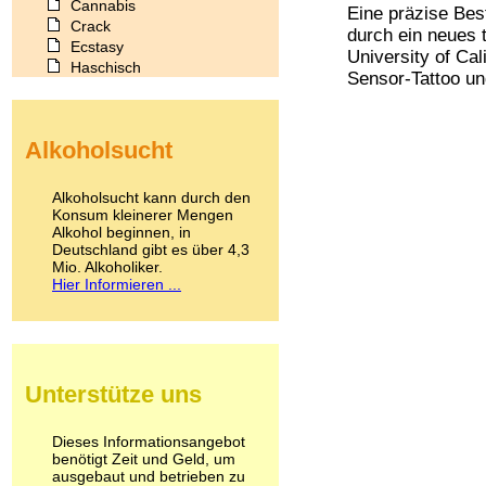
Cannabis
Eine präzise Bes
Crack
durch ein neues 
Ecstasy
University of Ca
Haschisch
Sensor-Tattoo un
Heroin
Ibogain
Koffein
Alkoholsucht
Kokain
Lachgas
LSD
Alkoholsucht kann durch den
Marihuana
Konsum kleinerer Mengen
Alkohol beginnen, in
Medikamente
Deutschland gibt es über 4,3
Meskalin
Mio. Alkoholiker.
Metamphetamin
Hier Informieren ...
Methadon
Morphin
Muskatnuss
Nikotin
Opium
Unterstütze uns
Pilze
Poppers
Psychopharmaka
Dieses Informationsangebot
benötigt Zeit und Geld, um
Schlafmittel
ausgebaut und betrieben zu
Schmerzmittel