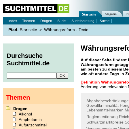
Magazin
In
Startseite
Index
Themen
Drogen
Sucht
Suchtberatung
Suche
Pfad:
Startseite
>
Währungsreform - Texte
Währungsref
Durchsuche
Auf dieser Seite findest 
Suchtmittel.de
Währungsreform
getaggt
am besten zu diesem Beg
wie oft andere Tags in
Definition Währungsref
Änderung von relevanten
Themen
Abgabebeschränkunge
Gewaltkriminalität
Heng
Drogen
Lebensmittelmarken
Ma
Alkohol
Reglementierung
Reic
Amphetamin
Schwarzmarktpreise
S
Aufputschmittel
Versorgungslage
Ware