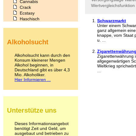
Cannabis
Wertvergleichsfunktion
Crack
Ecstasy
Haschisch
Schwarzmarkt
Heroin
Unter einem Schwarz
Ibogain
ganz allgemein eine
knappe, vom Staat p
Koffein
u. ...
Alkoholsucht
Kokain
Lachgas
Zigarettenwährun
LSD
Alkoholsucht kann durch den
Zigarettenwährung i
Marihuana
Konsum kleinerer Mengen
allgegenwärtigen S
Alkohol beginnen, in
Medikamente
Weltkrieg sprichwör
Deutschland gibt es über 4,3
Meskalin
...
Mio. Alkoholiker.
Metamphetamin
Hier Informieren ...
Methadon
Morphin
Muskatnuss
Nikotin
Opium
Unterstütze uns
Pilze
Poppers
Psychopharmaka
Dieses Informationsangebot
benötigt Zeit und Geld, um
Schlafmittel
ausgebaut und betrieben zu
Schmerzmittel