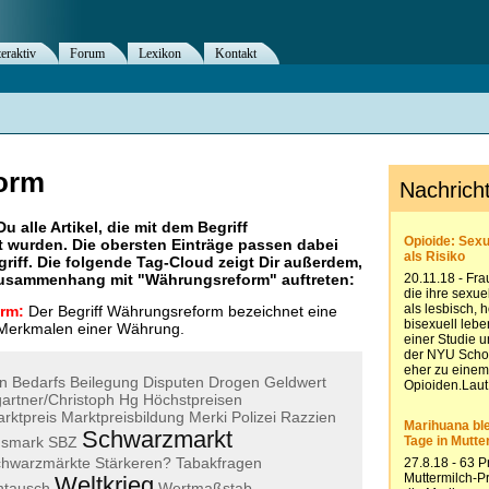
teraktiv
Forum
Lexikon
Kontakt
orm
Du alle Artikel, die mit dem Begriff
 wurden. Die obersten Einträge passen dabei
riff. Die folgende Tag-Cloud zeigt Dir außerdem,
 Zusammenhang mit "
Währungsreform
" auftreten:
orm:
Der Begriff Währungsreform bezeichnet eine
 Merkmalen einer Währung.
n
Bedarfs
Beilegung
Disputen
Drogen
Geldwert
artner/Christoph
Hg
Höchstpreisen
rktpreis
Marktpreisbildung
Merki
Polizei
Razzien
Schwarzmarkt
hsmark
SBZ
chwarzmärkte
Stärkeren?
Tabakfragen
Weltkrieg
ntausch
Wertmaßstab