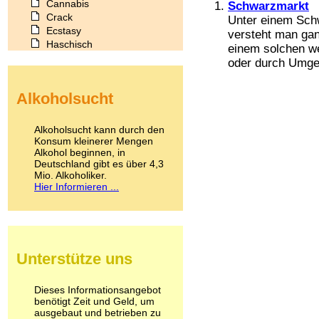
Cannabis
Schwarzmarkt
Crack
Unter einem Schw
Ecstasy
versteht man gan
Haschisch
einem solchen we
Heroin
oder durch Umgeh
Ibogain
Koffein
Alkoholsucht
Kokain
Lachgas
LSD
Alkoholsucht kann durch den
Marihuana
Konsum kleinerer Mengen
Alkohol beginnen, in
Medikamente
Deutschland gibt es über 4,3
Meskalin
Mio. Alkoholiker.
Metamphetamin
Hier Informieren ...
Methadon
Morphin
Muskatnuss
Nikotin
Opium
Unterstütze uns
Pilze
Poppers
Psychopharmaka
Dieses Informationsangebot
benötigt Zeit und Geld, um
Schlafmittel
ausgebaut und betrieben zu
Schmerzmittel