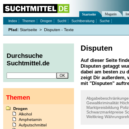
Magazin
In
Startseite
Index
Themen
Drogen
Sucht
Suchtberatung
Suche
Pfad:
Startseite
>
Disputen - Texte
Disputen
Durchsuche
Auf dieser Seite find
Suchtmittel.de
Disputen
getaggt wur
dabei am besten zu d
zeigt Dir außerdem,
mit "
Disputen
" auftr
Themen
Abgabebeschränkunge
Gewaltkriminalität
Höch
Marktpreisbildung
Poliz
Drogen
Schwarzmarktpreise
S
Alkohol
Weltkrieg
Währungsref
Amphetamin
Aufputschmittel