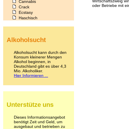
Wirtschaftszweig wir
Cannabis
oder Betriebe mit ei
Crack
Ecstasy
Haschisch
Heroin
Ibogain
Koffein
Alkoholsucht
Kokain
Lachgas
LSD
Alkoholsucht kann durch den
Marihuana
Konsum kleinerer Mengen
Alkohol beginnen, in
Medikamente
Deutschland gibt es über 4,3
Meskalin
Mio. Alkoholiker.
Metamphetamin
Hier Informieren ...
Methadon
Morphin
Muskatnuss
Nikotin
Opium
Unterstütze uns
Pilze
Poppers
Psychopharmaka
Dieses Informationsangebot
benötigt Zeit und Geld, um
Schlafmittel
ausgebaut und betrieben zu
Schmerzmittel