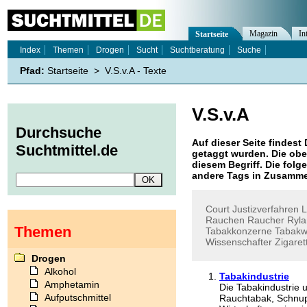
Magazin
In
Startseite
Index
Themen
Drogen
Sucht
Suchtberatung
Suche
Pfad:
Startseite
>
V.S.v.A - Texte
V.S.v.A
Durchsuche
Auf dieser Seite findest 
Suchtmittel.de
getaggt wurden. Die obe
diesem Begriff. Die folg
andere Tags in Zusamme
Court
Justizverfahren
L
Rauchen
Raucher
Ryla
Themen
Tabakkonzerne
Tabakw
Wissenschafter
Zigaret
Drogen
Alkohol
Tabakindustrie
Amphetamin
Die Tabakindustrie 
Aufputschmittel
Rauchtabak, Schnupf