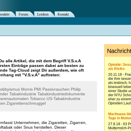
teraktiv
Forum
Lexikon
Kontakt
Du alle Artikel, die mit dem Begriff
V.S.v.A
rsten Einträge passen dabei am besten zu
ende Tag-Cloud zeigt Dir außerdem, wie oft
nhang mit "
V.S.v.A
" auftreten:
obbyismus
Morris
PMI
Passivrauchen
Philip
nder
Tabakindustrie
Tabakindustriedokumente
arenautomaten
Tobacco
US-Tabakindustrie
ten
Zigarettenschmuggel
umfasst Unternehmen, die Zigaretten, Zigarren,
tabak oder Snus herstellen. Dieser