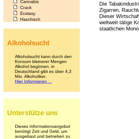
Cannabis
Die Tabakindustr
Crack
Zigarren, Raucht
Ecstasy
Dieser Wirtschaf
Haschisch
weltweit tätige 
Heroin
staatlichen Monop
Ibogain
Koffein
Alkoholsucht
Kokain
Lachgas
LSD
Alkoholsucht kann durch den
Marihuana
Konsum kleinerer Mengen
Alkohol beginnen, in
Medikamente
Deutschland gibt es über 4,3
Meskalin
Mio. Alkoholiker.
Metamphetamin
Hier Informieren ...
Methadon
Morphin
Muskatnuss
Nikotin
Opium
Unterstütze uns
Pilze
Poppers
Psychopharmaka
Dieses Informationsangebot
benötigt Zeit und Geld, um
Schlafmittel
ausgebaut und betrieben zu
Schmerzmittel