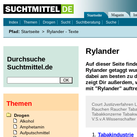
Magazin
In
Startseite
Index
Themen
Drogen
Sucht
Suchtberatung
Suche
Pfad:
Startseite
>
Rylander - Texte
Rylander
Durchsuche
Auf dieser Seite find
Suchtmittel.de
Rylander
getaggt wur
dabei am besten zu d
zeigt Dir außerdem,
mit "
Rylander
" auftr
Themen
Court
Justizverfahren
L
Rauchen
Raucher
Taba
Tabakkonzerne
Tabakw
Drogen
V.S.v.A
Wissenschafter
Alkohol
Amphetamin
Aufputschmittel
Tabakindustrie