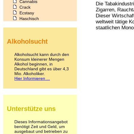
Cannabis
Die Tabakindustr
Crack
Zigarren, Raucht
Ecstasy
Dieser Wirtschaf
Haschisch
weltweit tätige 
Heroin
staatlichen Monop
Ibogain
Koffein
Alkoholsucht
Kokain
Lachgas
LSD
Alkoholsucht kann durch den
Marihuana
Konsum kleinerer Mengen
Alkohol beginnen, in
Medikamente
Deutschland gibt es über 4,3
Meskalin
Mio. Alkoholiker.
Metamphetamin
Hier Informieren ...
Methadon
Morphin
Muskatnuss
Nikotin
Opium
Unterstütze uns
Pilze
Poppers
Psychopharmaka
Dieses Informationsangebot
benötigt Zeit und Geld, um
Schlafmittel
ausgebaut und betrieben zu
Schmerzmittel