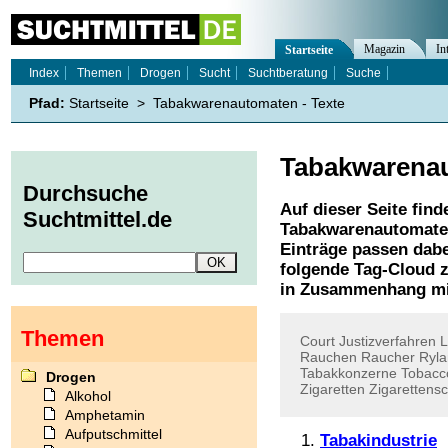
Magazin
In
Startseite
Index
Themen
Drogen
Sucht
Suchtberatung
Suche
Pfad:
Startseite
>
Tabakwarenautomaten - Texte
Tabakwarena
Durchsuche
Auf dieser Seite find
Suchtmittel.de
Tabakwarenautomat
Einträge passen dabe
folgende Tag-Cloud z
in Zusammenhang mi
Themen
Court
Justizverfahren
L
Rauchen
Raucher
Ryla
Tabakkonzerne
Tobacc
Drogen
Zigaretten
Zigarettens
Alkohol
Amphetamin
Aufputschmittel
Tabakindustrie