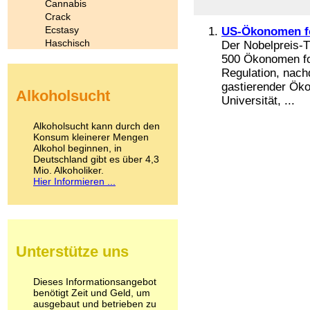
Cannabis
Crack
Ecstasy
US-Ökonomen fo
Haschisch
Der Nobelpreis-T
Heroin
500 Ökonomen fo
Ibogain
Regulation, nach
Koffein
gastierender Ök
Alkoholsucht
Kokain
Universität, ...
Lachgas
LSD
Alkoholsucht kann durch den
Marihuana
Konsum kleinerer Mengen
Alkohol beginnen, in
Medikamente
Deutschland gibt es über 4,3
Meskalin
Mio. Alkoholiker.
Metamphetamin
Hier Informieren ...
Methadon
Morphin
Muskatnuss
Nikotin
Opium
Unterstütze uns
Pilze
Poppers
Psychopharmaka
Dieses Informationsangebot
benötigt Zeit und Geld, um
Schlafmittel
ausgebaut und betrieben zu
Schmerzmittel