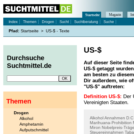
Magazin
In
Startseite
Index
Themen
Drogen
Sucht
Suchtberatung
Suche
Pfad:
Startseite
>
US-$ - Texte
US-$
Durchsuche
Auf dieser Seite find
Suchtmittel.de
US-$
getaggt wurden.
am besten zu diesem 
Dir außerdem, wie o
"
US-$
" auftreten:
Definition US-$:
Der U
Themen
Vereinigten Staaten.
Drogen
Alkohol
Annahmen
D.C
Alkohol
Marihuana-Prohibition
Amphetamin
Miron
Nobelpreis-Träg
Aufputschmittel
Steuereinnahmen
Taba