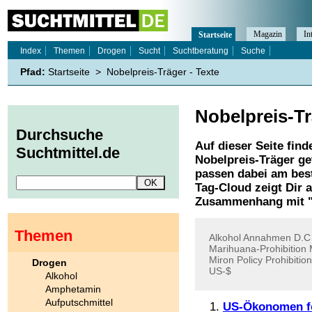
Magazin
In
Startseite
Index
Themen
Drogen
Sucht
Suchtberatung
Suche
Pfad:
Startseite
>
Nobelpreis-Träger - Texte
Nobelpreis-T
Durchsuche
Auf dieser Seite find
Suchtmittel.de
Nobelpreis-Träger
ge
passen dabei am best
Tag-Cloud zeigt Dir 
Zusammenhang mit 
Themen
Alkohol
Annahmen
D.C
Marihuana-Prohibition
Miron
Policy
Prohibition
Drogen
US-$
Alkohol
Amphetamin
Aufputschmittel
US-Ökonomen fo