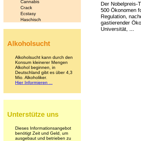
Cannabis
Der Nobelpreis-T
Crack
500 Ökonomen fo
Ecstasy
Regulation, nach
Haschisch
gastierender Ök
Heroin
Universität, ...
Ibogain
Koffein
Alkoholsucht
Kokain
Lachgas
LSD
Alkoholsucht kann durch den
Marihuana
Konsum kleinerer Mengen
Alkohol beginnen, in
Medikamente
Deutschland gibt es über 4,3
Meskalin
Mio. Alkoholiker.
Metamphetamin
Hier Informieren ...
Methadon
Morphin
Muskatnuss
Nikotin
Opium
Unterstütze uns
Pilze
Poppers
Psychopharmaka
Dieses Informationsangebot
benötigt Zeit und Geld, um
Schlafmittel
ausgebaut und betrieben zu
Schmerzmittel