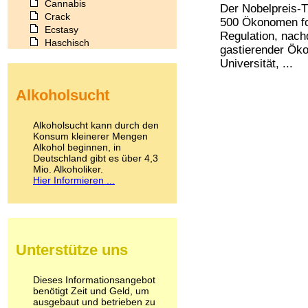
Cannabis
Der Nobelpreis-T
Crack
500 Ökonomen fo
Ecstasy
Regulation, nach
Haschisch
gastierender Ök
Heroin
Universität, ...
Ibogain
Koffein
Alkoholsucht
Kokain
Lachgas
LSD
Alkoholsucht kann durch den
Marihuana
Konsum kleinerer Mengen
Alkohol beginnen, in
Medikamente
Deutschland gibt es über 4,3
Meskalin
Mio. Alkoholiker.
Metamphetamin
Hier Informieren ...
Methadon
Morphin
Muskatnuss
Nikotin
Opium
Unterstütze uns
Pilze
Poppers
Psychopharmaka
Dieses Informationsangebot
benötigt Zeit und Geld, um
Schlafmittel
ausgebaut und betrieben zu
Schmerzmittel