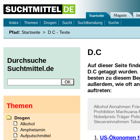
Magazin
In
Startseite
Index
Themen
Drogen
Sucht
Suchtberatung
Suche
Pfad:
Startseite
>
D.C - Texte
D.C
Durchsuche
Auf dieser Seite find
Suchtmittel.de
D.C
getaggt wurden. 
besten zu diesem Beg
außerdem, wie oft a
auftreten:
Themen
Alkohol
Annahmen
Fri
Prohibition
Marihuana-P
Nobelpreis-Träger
Poli
Drogen
Steuereinnahmen
Taba
Alkohol
Amphetamin
Aufputschmittel
US-Ökonomen fo