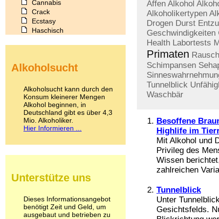
Cannabis
Affen
Alkohol
Alkoh
Crack
Alkoholikertypen
Al
Ecstasy
Drogen
Durst
Entzu
Haschisch
Geschwindigkeiten
Heroin
Health
Labortests
M
Ibogain
Primaten
Rausch
Koffein
Schimpansen
Seha
Alkoholsucht
Kokain
Sinneswahrnehmun
Lachgas
Tunnelblick
Unfähig
LSD
Alkoholsucht kann durch den
Waschbär
Marihuana
Konsum kleinerer Mengen
Alkohol beginnen, in
Medikamente
Deutschland gibt es über 4,3
Meskalin
Mio. Alkoholiker.
Besoffene Braun
Metamphetamin
Hier Informieren ...
Highlife im Tier
Methadon
Mit Alkohol und D
Morphin
Privileg des Men
Muskatnuss
Wissen berichtet
Nikotin
zahlreichen Vari
Opium
Unterstütze uns
Pilze
Poppers
Tunnelblick
Psychopharmaka
Dieses Informationsangebot
Unter Tunnelblic
benötigt Zeit und Geld, um
Schlafmittel
Gesichtsfelds. N
ausgebaut und betrieben zu
Schmerzmittel