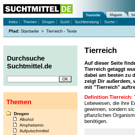
Magazin
In
Startseite
Index
Themen
Drogen
Sucht
Suchtberatung
Suche
Pfad:
Startseite
>
Tierreich - Texte
Tierreich
Durchsuche
Auf dieser Seite find
Suchtmittel.de
Tierreich
getaggt wur
dabei am besten zu d
zeigt Dir außerdem,
mit "
Tierreich
" auftr
Definition Tierreich:
T
Themen
Lebewesen, die ihre E
gewinnen, sondern sic
Drogen
pflanzlichen Organism
Alkohol
benötigen.
Amphetamin
Aufputschmittel