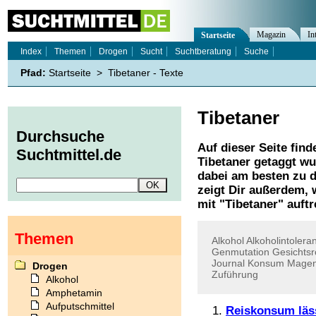
Magazin
In
Startseite
Index
Themen
Drogen
Sucht
Suchtberatung
Suche
Pfad:
Startseite
>
Tibetaner - Texte
Tibetaner
Durchsuche
Auf dieser Seite find
Suchtmittel.de
Tibetaner
getaggt wu
dabei am besten zu d
zeigt Dir außerdem,
mit "
Tibetaner
" auftr
Themen
Alkohol
Alkoholintolera
Genmutation
Gesichtsr
Journal
Konsum
Magen
Drogen
Zuführung
Alkohol
Amphetamin
Aufputschmittel
Reiskonsum läss