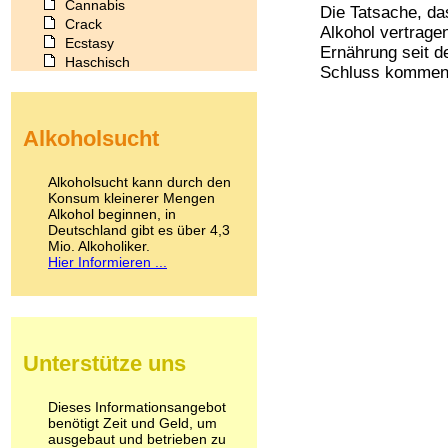
Cannabis
Die Tatsache, da
Crack
Alkohol vertragen
Ecstasy
Ernährung seit d
Haschisch
Schluss kommen 
Heroin
Ibogain
Koffein
Alkoholsucht
Kokain
Lachgas
LSD
Alkoholsucht kann durch den
Marihuana
Konsum kleinerer Mengen
Alkohol beginnen, in
Medikamente
Deutschland gibt es über 4,3
Meskalin
Mio. Alkoholiker.
Metamphetamin
Hier Informieren ...
Methadon
Morphin
Muskatnuss
Nikotin
Opium
Unterstütze uns
Pilze
Poppers
Psychopharmaka
Dieses Informationsangebot
benötigt Zeit und Geld, um
Schlafmittel
ausgebaut und betrieben zu
Schmerzmittel