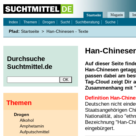
Magazin
In
Startseite
Index
Themen
Drogen
Sucht
Suchtberatung
Suche
Pfad:
Startseite
>
Han-Chinesen - Texte
Han-Chinese
Durchsuche
Auf dieser Seite find
Suchtmittel.de
Han-Chinesen
getagg
passen dabei am best
Tag-Cloud zeigt Dir 
Zusammenhang mit 
Definition Han-Chine
Themen
Deutschen nicht einde
Staatsangehörigen Ch
Drogen
Nationalität, also "eth
Alkohol
Bezeichnung "Han-Ch
Amphetamin
eingebürgert.
Aufputschmittel