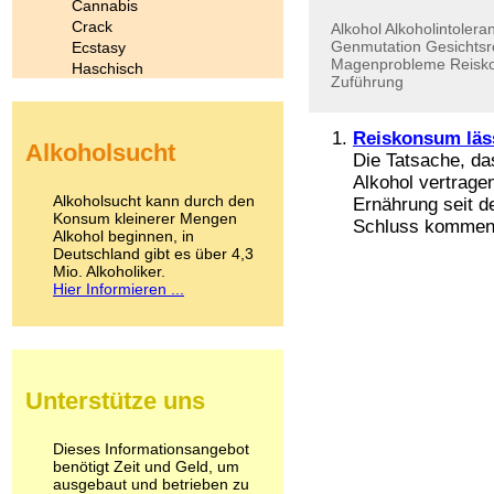
Cannabis
Crack
Alkohol
Alkoholintolera
Genmutation
Gesichtsr
Ecstasy
Magenprobleme
Reisk
Haschisch
Zuführung
Heroin
Ibogain
Koffein
Reiskonsum läss
Alkoholsucht
Kokain
Die Tatsache, da
Lachgas
Alkohol vertragen
LSD
Alkoholsucht kann durch den
Ernährung seit d
Marihuana
Konsum kleinerer Mengen
Schluss kommen 
Alkohol beginnen, in
Medikamente
Deutschland gibt es über 4,3
Meskalin
Mio. Alkoholiker.
Metamphetamin
Hier Informieren ...
Methadon
Morphin
Muskatnuss
Nikotin
Opium
Unterstütze uns
Pilze
Poppers
Psychopharmaka
Dieses Informationsangebot
benötigt Zeit und Geld, um
Schlafmittel
ausgebaut und betrieben zu
Schmerzmittel