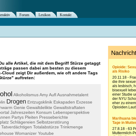
teraktiv
Forum
Lexikon
Kontakt
Du alle Artikel, die mit dem Begriff
Stürze
getaggt
nträge passen dabei am besten zu diesem
g-Cloud zeigt Dir außerdem, wie oft andere Tags
Stürze
" auftreten:
ohol
Alkoholismus
Amy
Aufl
Ausnahmetalent
Drogen
lin
Entzugsklinik
Eskapaden
Exzesse
chwarm
Genie
Gewaltdelikte
Gewaltstraftaten
ortal
Jahreszeiten
Konsum
Lebensperspektive
annen
Partys
Pleiten
Presseberichte
latz
Schlägereien
Selbstzerstörung
Tatverdächtigen
Totalabstürze
Trinkmenge
ehouse
Womanizer
Youtube