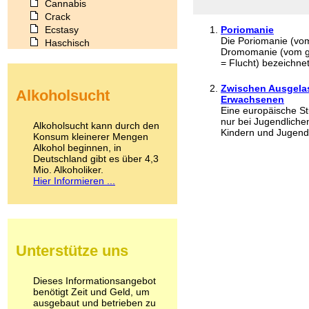
Cannabis
Crack
Ecstasy
Poriomanie
Die Poriomanie (vom
Haschisch
Dromomanie (vom gr
Heroin
= Flucht) bezeichne
Ibogain
Koffein
Zwischen Ausgelas
Alkoholsucht
Kokain
Erwachsenen
Lachgas
Eine europäische Stu
LSD
nur bei Jugendliche
Alkoholsucht kann durch den
Kindern und Jugendl
Marihuana
Konsum kleinerer Mengen
Alkohol beginnen, in
Medikamente
Deutschland gibt es über 4,3
Meskalin
Mio. Alkoholiker.
Metamphetamin
Hier Informieren ...
Methadon
Morphin
Muskatnuss
Nikotin
Opium
Unterstütze uns
Pilze
Poppers
Psychopharmaka
Dieses Informationsangebot
benötigt Zeit und Geld, um
Schlafmittel
ausgebaut und betrieben zu
Schmerzmittel