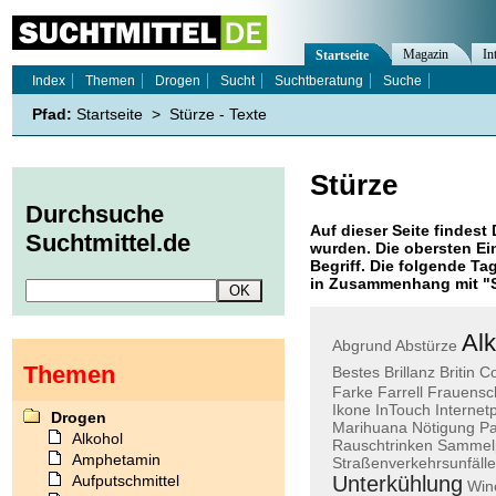
Magazin
In
Startseite
Index
Themen
Drogen
Sucht
Suchtberatung
Suche
Pfad:
Startseite
>
Stürze - Texte
Stürze
Durchsuche
Auf dieser Seite findest 
Suchtmittel.de
wurden. Die obersten Ei
Begriff. Die folgende Ta
in Zusammenhang mit "
Alk
Abgrund
Abstürze
Themen
Bestes
Brillanz
Britin
Co
Farke
Farrell
Frauens
Ikone
InTouch
Internetp
Drogen
Marihuana
Nötigung
P
Alkohol
Rauschtrinken
Sammelp
Amphetamin
Straßenverkehrsunfälle
Aufputschmittel
Unterkühlung
Win