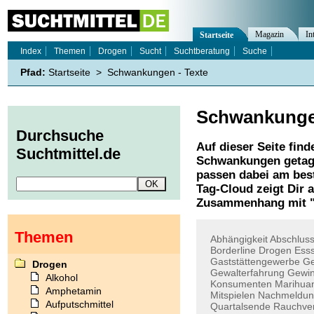
Magazin
In
Startseite
Index
Themen
Drogen
Sucht
Suchtberatung
Suche
Pfad:
Startseite
>
Schwankungen - Texte
Schwankung
Durchsuche
Auf dieser Seite find
Suchtmittel.de
Schwankungen
getag
passen dabei am best
Tag-Cloud zeigt Dir 
Zusammenhang mit 
Themen
Abhängigkeit
Abschlus
Borderline
Drogen
Ess
Gaststättengewerbe
Ge
Drogen
Gewalterfahrung
Gewin
Alkohol
Konsumenten
Marihua
Amphetamin
Mitspielen
Nachmeldun
Aufputschmittel
Quartalsende
Rauchve