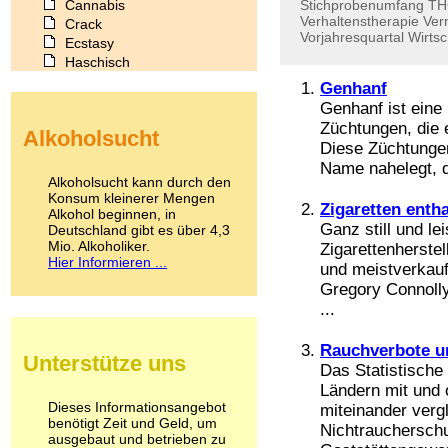
Cannabis
Stichprobenumfang
TH
Verhaltenstherapie
Ver
Crack
Vorjahresquartal
Wirtsc
Ecstasy
Haschisch
Heroin
Genhanf
Ibogain
Genhanf ist eine
Koffein
Züchtungen, die 
Alkoholsucht
Kokain
Diese Züchtungen
Lachgas
Name nahelegt, d
LSD
Alkoholsucht kann durch den
Marihuana
Konsum kleinerer Mengen
Zigaretten enth
Alkohol beginnen, in
Medikamente
Ganz still und l
Deutschland gibt es über 4,3
Meskalin
Mio. Alkoholiker.
Zigarettenherstel
Metamphetamin
Hier Informieren ...
und meistverkau
Methadon
Gregory Connolly
Morphin
...
Muskatnuss
Nikotin
Opium
Rauchverbote u
Unterstütze uns
Pilze
Das Statistische
Poppers
Ländern mit und 
Psychopharmaka
Dieses Informationsangebot
miteinander verg
benötigt Zeit und Geld, um
Schlafmittel
Nichtrauchersch
ausgebaut und betrieben zu
Schmerzmittel